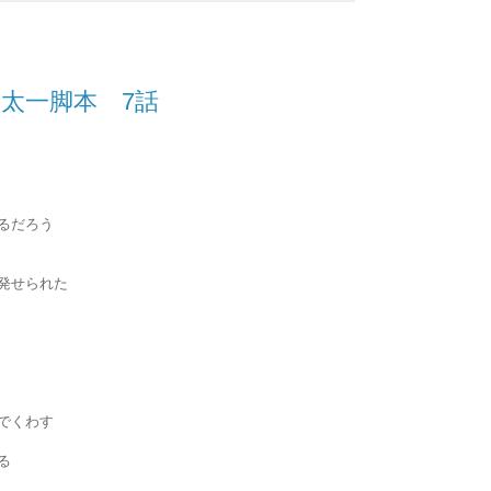
太一脚本 7話
るだろう
発せられた
でくわす
る