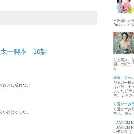
不思議いかが 
Drops） 4
太一脚本 10話
らと購入。
園」の頃の
し...
薔薇 ジャ
ジャガー横田
が好きに成れない
はバラエテ
ましたが 予
す。 ジャガ
可愛かずみ
可愛かずみ写
らいひどかった。
すね。 懐か
AMII C
AMII C
ンデレラ（ 