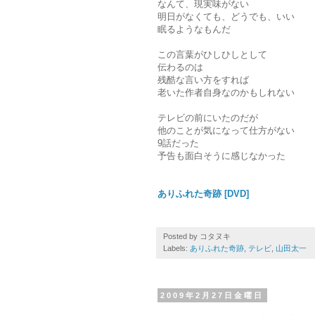
なんて、現実味がない
明日がなくても、どうでも、いい
眠るようなもんだ
この言葉がひしひしとして
伝わるのは
残酷な言い方をすれば
老いた作者自身なのかもしれない
テレビの前にいたのだが
他のことが気になって仕方がない
9話だった
予告も面白そうに感じなかった
ありふれた奇跡 [DVD]
Posted by
コタヌキ
Labels:
ありふれた奇跡
,
テレビ
,
山田太一
2009年2月27日金曜日