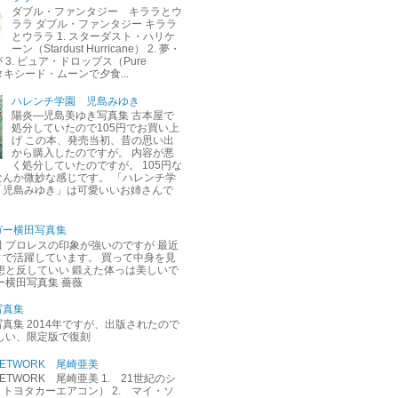
ダブル・ファンタジー キララとウ
ララ ダブル・ファンタジー キララ
とウララ 1. スターダスト・ハリケ
ーン（Stardust Hurricane） 2. 夢・
3. ピュア・ドロップス（Pure
. タキシード・ムーンで夕食...
ハレンチ学園 児島みゆき
陽炎―児島美ゆき写真集 古本屋で
処分していたので105円でお買い上
げ この本、発売当初、昔の思い出
から購入したのですが。 内容が悪
く処分していたのですが。 105円な
なんか微妙な感じです。 「ハレンチ学
「児島みゆき」は可愛いいお姉さんで
ガー横田写真集
 プロレスの印象が強いのですが 最近
ィで活躍しています。 買って中身を見
想と反していい 鍛えた体っは美しいで
ー横田写真集 薔薇
写真集
真集 2014年ですが、出版されたので
しい、限定版で復刻
M NETWORK 尾崎亜美
M NETWORK 尾崎亜美 1. 21世紀のシ
トヨタカーエアコン） 2. マイ・ソ