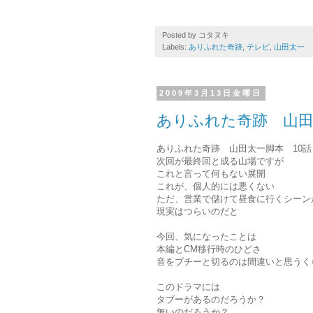
Posted by
コタヌキ
Labels:
ありふれた奇跡
,
テレビ
,
山田太一
2009年3月13日金曜日
ありふれた奇跡 山田
ありふれた奇跡 山田太一脚本 10話
次回が最終回と成る山場ですが
これと言って何もない展開
これが、個人的には悪くない
ただ、営業で儲けて昼食に行くシーン
現実はつらいのだと
今回、気になったことは
本編とCM移行時のひどさ
音をブチーと切るのは間違いと思うく
このドラマには
タブーがあるのだろうか？
無いのだろうか？