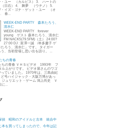
・ユー （カルピス） 3. ハートの
（日石） 4. 舞夢 （ウチノ） 5.
ヴ・イズ・ゴナ・ゲット・ユー （オ
 春...
WEEK-END PARTY 森本たろう、
清水仁
WEEK-END PARTY forever
young ゲスト 森本たろう、清水仁
FM NACK5(79.5FM)（土） 24:00?
27:00 DJ : 富澤一誠 /本多慶子 ゲ
本たろう、清水仁」です。 タイガー
う、当初登場し思い出を語り。 ...
くたちの青春
くたちの青春 ＶＨＳビデオ 1993年 フ
タル上がりです。 ビデオ屋さんのワゴ
っていました。 1970年は、三島由紀
よど号ハイジャック・大阪万博があっ
 ジュリエット・ゲーム 鴻上尚史 Ｖ
に...
ブ
探偵 昭和のアイドルと古本 統合中
じ本を買ってしまったので、今年は記