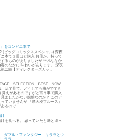
堂」をコンビニ本で
12 (ビッグコミックススペシャル) 深夜
ビニ本で３冊ほど購入 何冊か、持って
複するものがありましたが 平凡ななか
容のなかに 味わいがあります。 深夜
&第二部【ディレクターズカッ...
AGE SELECTION BEST NOW
達彦、店で見て、どうしても曲がでてき
聞き覚えがあるのですがと言う事で購入
て見ましたがない廃盤なのか？ このア
入っていませんが 「摩天楼ブルース」
あるので...
漬け
漬けを食べる。 思っていたと味と違っ
ダブル・ファンタジー キララとウ
ララ