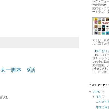
ング・フォー
色は海の色 
愛に恋・ラ
ートラマ） 6.
ストは「森
ス、森本たろ
1970 ぼ
1970ぼ
ジＴＶ レン
ンの中に転が
夫の割腹、
太一脚本 9話
た時代です。
ＨＳビデオ 日
ブログ アーカイ
▼
2025
(2)
▼
4月
(2)
解決し
コタヌキ
年末に同