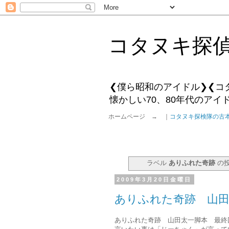
コタヌキ探
❮僕ら昭和のアイドル❯❮コ
懐かしい70、80年代のア
ホームページ → ｜
コタヌキ探検隊の古
ラベル
ありふれた奇跡
の
2009年3月20日金曜日
ありふれた奇跡 山田
ありふれた奇跡 山田太一脚本 最終