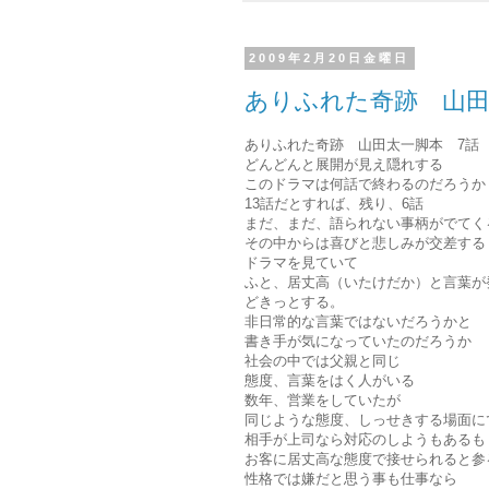
2009年2月20日金曜日
ありふれた奇跡 山田
ありふれた奇跡 山田太一脚本 7話
どんどんと展開が見え隠れする
このドラマは何話で終わるのだろうか
13話だとすれば、残り、6話
まだ、まだ、語られない事柄がでてく
その中からは喜びと悲しみが交差する
ドラマを見ていて
ふと、居丈高（いたけだか）と言葉が
どきっとする。
非日常的な言葉ではないだろうかと
書き手が気になっていたのだろうか
社会の中では父親と同じ
態度、言葉をはく人がいる
数年、営業をしていたが
同じような態度、しっせきする場面に
相手が上司なら対応のしようもあるも
お客に居丈高な態度で接せられると参
性格では嫌だと思う事も仕事なら