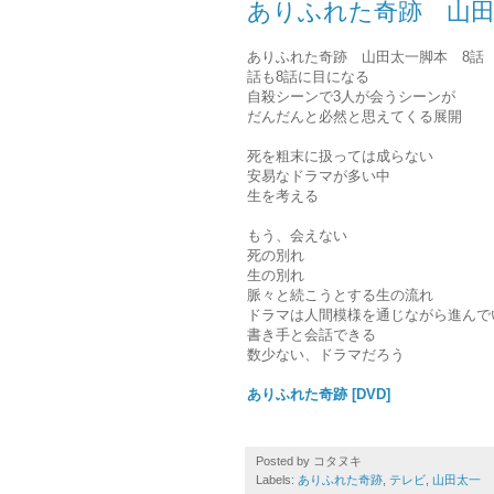
ありふれた奇跡 山田
ありふれた奇跡 山田太一脚本 8話
話も8話に目になる
自殺シーンで3人が会うシーンが
だんだんと必然と思えてくる展開
死を粗末に扱っては成らない
安易なドラマが多い中
生を考える
もう、会えない
死の別れ
生の別れ
脈々と続こうとする生の流れ
ドラマは人間模様を通じながら進んで
書き手と会話できる
数少ない、ドラマだろう
ありふれた奇跡 [DVD]
Posted by
コタヌキ
Labels:
ありふれた奇跡
,
テレビ
,
山田太一