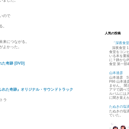
いました。
いので
る。
人気の投稿
未来につながる。
「深夜食
がよかった。
深夜食堂 
食堂をコン
いる本を重
に？静かな内
た奇跡 [DVD]
食堂 第一部
山本達彦
山本達彦 ST
P86 山本
ません。 
ふれた奇跡』オリジナル・サウンドトラック
アマで調べ
ルバムには
に聞き覚えが
ントラ
たぬきの塩
たぬきの塩
ていた。