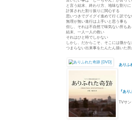
言いたい事は「じーちゃん」が言って
と言う結末、終わり方、地味な割りに
計算された割り振りに関心する
思いつきでグイグイ進めて行く訳でな
無理が無い進行は上手いと思う事も
但し、それは不自然で味気ない所もあ
結末、一人一人の救い
それはひと時でしかない
しかし、だからこそ、そこには微かな
つまらない出来事をたんたん描いた所
ありふれ
『あり
TVサ