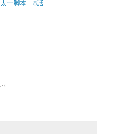
太一脚本 8話
いく