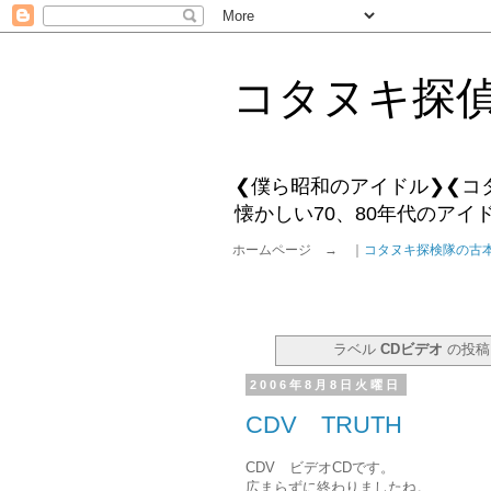
コタヌキ探
❮僕ら昭和のアイドル❯❮コ
懐かしい70、80年代のア
ホームページ → ｜
コタヌキ探検隊の古
ラベル
CDビデオ
の投稿
2006年8月8日火曜日
CDV TRUTH
CDV ビデオCDです。
広まらずに終わりましたね。