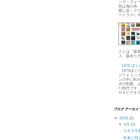
ング・フォー
色は海の色 
愛に恋・ラ
ートラマ） 6.
ストは「森
ス、森本たろ
1970 ぼ
1970ぼ
ジＴＶ レン
ンの中に転が
夫の割腹、
た時代です。
ＨＳビデオ 日
ブログ アーカイ
▼
2025
(2)
▼
4月
(2)
コタヌキ
年末に同