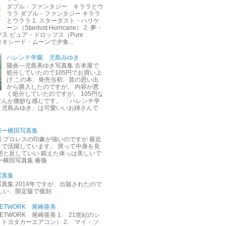
ダブル・ファンタジー キララとウ
ララ ダブル・ファンタジー キララ
とウララ 1. スターダスト・ハリケ
ーン（Stardust Hurricane） 2. 夢・
3. ピュア・ドロップス（Pure
. タキシード・ムーンで夕食...
ハレンチ学園 児島みゆき
陽炎―児島美ゆき写真集 古本屋で
処分していたので105円でお買い上
げ この本、発売当初、昔の思い出
から購入したのですが。 内容が悪
く処分していたのですが。 105円な
なんか微妙な感じです。 「ハレンチ学
「児島みゆき」は可愛いいお姉さんで
ガー横田写真集
 プロレスの印象が強いのですが 最近
ィで活躍しています。 買って中身を見
想と反していい 鍛えた体っは美しいで
ー横田写真集 薔薇
写真集
真集 2014年ですが、出版されたので
しい、限定版で復刻
M NETWORK 尾崎亜美
M NETWORK 尾崎亜美 1. 21世紀のシ
トヨタカーエアコン） 2. マイ・ソ