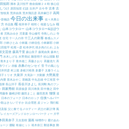
田拓郎
脚本
及川恒平
救命病棟２４時
狭心症
しつけ
古本
古
原田知世
幻談
古井戸
古今亭
高岡
斐智枝美
荒井由美
荒木飛呂彦
高井麻巳子
今日の出来事
今昔物語
佐々木典士
桜
り方
桜
作品集
桜井幸子
桜咲く
桜庭ななみ
山本コウタロー
山本コウタロー&ほぼウ
む
医者
児島みゆき
児童書
寺山修司
寺島しのぶ
寺
十三人の刺客
煮
住宅
十一人の侍
春感ムスメ
郎
小林ひとみ
小林薫
小林信也
小林麻耶
小林
松田龍平
松尾一彦
松本伊代
焼き肉のたれ
上を
新文芸坐
森高千里
森山良子
森尾由美
森本た
門
杉
水木しげる
水野美紀
雛形明子
杉山清隆
青木まり子
青木雄二
斉藤さおり
斉藤清六
斉
赤鼻のセンセイ
赤ワイン
赤飯
雪
千の風にな
村井邦彦
村上龍
多岐川裕美
多慶子
太秦ライム
大泉洋
大野真澄
順子トリオ
大滝詠一
大動脈
野内豊
茶木みやこ
茶碗蒸
中丸忠雄
中江有里
中
長谷川きよし
指揮
長山洋子
長渕剛
鳥のフン
田家秀樹
ン
田原俊彦
田川寿美
田中雅之
田中
憧憬
岡藤巻
藤崎沙耶
藤田まこと
藤田恵美
道
任侠ヘルパー
活
日本のフォーク
日本のロック
い歌はきらいですか
比企理恵
皮ジャン
飛行船
普及版
父に奏でるメロディー
武士の家計簿
風
ブレイカーズアンドロケンローパーティー
片平
本田美奈子
漫画
又吉直樹
味噌作り
蜜のあわ
ョージ
優駿
有線ヒット
裕木奈江
郵送事故
郵