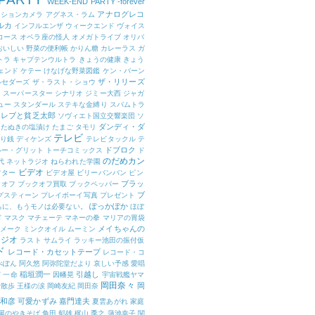
WEEK-END PARTY -forever
アナログレコ
クションカメラ
アグネス・ラム
ルカ
インフルエンザ
ウィークエンド
ヴォイス
コース
オペラ座の怪人
オメガトライブ
オリバ
おいしい 野菜の便利帳
かりん糖
カレーラス
ガ
トラ
キャプテンウルトラ
きょうの健康
きょう
ェンド
ケテー
けなげな野菜図鑑
ケン・バーン
ザ・リリーズ
ルセダーズ
ザ・ラスト・ショウ
ト スーパースター
シナリオ
ジミー大西
ジャガ
ュー
スタンダール
ステキな金縛り
スパムトラ
セレブと貧乏太郎
ソヴィエト国立交響楽団
ソ
ダンディ・ダ
たぬきの塩漬け
たまご
タモリ
テレビ
り銭
ディケンズ
テレビタックル
テ
ドブロク
ルー・グリット
トーチコミックス
ド
のだめカン
代
ネットラジオ
ねらわれた学園
ビデオ
フター
ビデオ屋
ビリーバンバン
ピン
ブラッ
クオフ
ブックオフ買取
ブックペッパー
ブ
グスティーン
プレイボーイ写真
プレゼント
ぽっかぽか
ちに、もうモノは必要ない。
ほぼ
ド
マスク
マチェーテ
マネーの拳
マリアの胃袋
メイちゃんの
メーク
ミンクオイル
ムーミン
ラジオ
ラスト サムライ
ラッキー池田の振付仮
ド
レコード・カセットテープ
レコード・コ
べぽん
阿久悠
阿弥陀堂だより
哀しい予感
愛唱
稲垣潤一
引越し
窈
一命
因幡晃
宇宙戦艦ヤマ
岡田奈々
岡
昔散歩
王様の涙
岡崎友紀
岡田奈
和彦
可愛かずみ
嘉門達夫
夏雲あがれ
家庭
屋のやきそば
角田 郁雄
梶山 季之
蒲池幸子
関