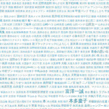
忌野清志郎
鬼平犯科帳
吉
喜国 雅彦
喜多条忠
喜多條忠
寄席
帰らざる河
菊川怜
菊地明
吉川忠英
犬の
子 文子
熊猫
桑田靖子
契約更新
劇団四季
激安CD
血圧計
月刊ときめきメモリアル アンコール
雲助
甲斐バンド
後藤真希
倖田來未
好きよキャプテン
幸田露伴
広田まみ
溝口肇
甲斐よしひろ
甲
国仲涼子
黒澤明
ート
国生さゆり
黒木メイサ
黒木和雄
黒澤明映画の秘密
獄中手記
腰痛
今井美樹
蔵
細川 貂々
作
最終回
才色兼備
細川ふみえ
細坪基佳
細坪君と三浦君
坂井泉水
坂口憲二
坂本九
山田太一
人
三輪車
山崎ハコ
三田 紀房
三田寛子
山口克巳
山崎美貴
山崎稔
山田パンダ
山本おさ
志穂
讃岐うどん
四葉のクローバー
子連れ狼
市川海老蔵
師走
死刑執行中脱獄進行中
資源ごみ
歯
真集
煮物
社会保険事務所
手入れ
酒井ゆきえ
酒井法子
受信料
受診
秋元順子
秋刀魚
秋刀魚の生姜
小室等
小泉今日子
新太郎
勝木ゆかり
小原 由夫
小高恵美
小松左京
小川範子
小倉千夜子
小津安二
ル
松たか子
松山千春
昭和のリクエスト
昭和レトロ
松下奈緒
松崎しげる
松山ケンイチ
松田聖子
新ブラックジャックによろしく
新井満
振り込め詐欺
新ナニワ金融道
新佐渡情話
新書
新田恵利
水戸黄
深夜食堂
深夜放送
深野晴美
深野晴美写真集
真鍋ちえみ
辛島美登里
人形劇
須藤薫
水越恵子
青春の思い出
略
世良公則
清水仁
清水由貴子
生活倉庫
西岡たかし
西田敏行
西島三重子
青空文庫
赤い鳥
石川さゆり
石川セリ
石川ひとみ
石川鷹彦
石川梨華
石田ひかり
石毛恭子
石立鉄男
赤と黒
浅野ゆう子
銭ゲバ
浅川マキ
素顔になりたい
素敵な身勝手
倉科カナ
相楽晴子
相武紗季
増田恵子
作
体調
大根
大西結花
代表曲
台風
大貫妙子
大江千里
大合本
大黒摩季
大場久美子
大森昭男
大西
司
谷村有美
丹下桜
探偵はBARにいる
短篇
短篇集
誕生日
団鬼六
男たちの旅路
池田聡
池澤春菜
竹
中村ブン
中島みゆき
み
中村紘子
中沢厚子
仲村知夏
虫よけ
駐在所物語
朝まで生テレビ
朝比奈隆
天地人
天野滋
田浩二
低反発クッション
泥ネギ
笛吹利明
天気お姉さん
転校生
伝説のチャンピオ
電車男
筒美京平
渡辺俊幸
渡辺真知子
渡辺美里
渡辺満里奈
都倉俊一
土鍋
東京タワー
藤井俊雄
藤
南こうせつ
南野陽子
二ノ宮 知子
二ノ宮知子
内田有紀
南佳孝
南沢奈央
楠瀬誠志郎
虹伝説
日
柏原芳恵
白井貴子
八神純子
取
白鳥英美子
八百屋
板木 利隆
飯島真理
飯島真理、マクロス
悲し
富澤一誠
不可能犯罪捜査官
敷金トラブル
筆談ホステス
浜田良美
付箋
富田靖子
敷金
片桐八千代
紀
文学
文芸坐
平原綾香
平山みき
平山三紀
平松愛理
平凡パンチ1964
米倉千尋
片山
本多慶子
本
本棚探偵の生還
北山修
僕は3丁目の電柱です
堀内孝雄
本の廃棄
本間 朝子
木村カエラ
野菜
野田幹子
矢沢永吉
薬用シャンプー
ナビ
木下あゆ美
野坂なつみ
野坂昭如
柳ジ