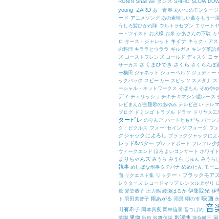
RONIN
Shall we ダンス
SHIHO
SLOW DO
young-
ZARD
あゝ青春
あいつのモンタージ
ード
アニメソング
あの素晴しい曲をもう一
うしろ髪ひかれ隊
ウルトラセブン
エリート
ー・ツイスト
お犬様
お米
かあさんの下駄
カ
キイナ
ロ
キース・ジャレット
キック・アス
の料理
キララとウララ
ギルガメ
キング落語
コラ
ズ
ゴーストフレンズ
ゴールド ディスク
さくまひでき
さくら
サーカス
さくらんぼ
ー横田
ジャネット
シューベルツ
ジュディー
ックバック
スピーカー
スピッツ
スメタナ
ス
ーシャル・ネットワークス
そばもん
そめや
ディ
チェリッシュ
チキチキマシン猛レース
レビまんが主題歌のあゆみ
テレビ占い
テレマ
ブログ
ドミンゴ
トラブル
ドラマ
ドリヤス工
タービレ
のりんご
ハートともだち
バーン
ク・ピクルス
フォー･セインツ
フォーク
フォ
クジャックによろし
ブラックジャックによ
レッド&バター
ブレッドボード
フレフレ少
ウィークエンド
ほろよいコンサート
ホワイ
まりちゃんズ
みうら
みうら じゅん
みうら
執事
めめたん
めしばな刑事タチバナ
モー
リッチー・ブラックモア
面
リクエスト集
レクターズ
レコードマップ
レンタル上がり
伊集院光
伊
歌
愛染恭子
圧力鍋
綾瀬はるか
映画
雨あがる
ト
羽田美智子
雨男
唄の市
音
田有希子
岡本真夜
岡林信康
音つばめ
果物
歌謡曲
河
菜園
歌姫
歌舞伎揚
河合徹三