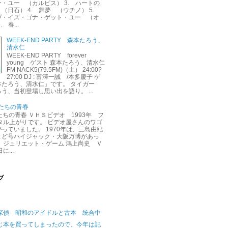
・ユー （カルピス） 3. ハートの
（日石） 4. 舞夢 （ウチノ） 5.
ヴ・イズ・ゴナ・ゲット・ユー （オ
 春...
WEEK-END PARTY 森本たろう、
清水仁
WEEK-END PARTY forever
young ゲスト 森本たろう、清水仁
FM NACK5(79.5FM)（土） 24:00?
27:00 DJ : 富澤一誠 /本多慶子 ゲ
本たろう、清水仁」です。 タイガー
う、当初登場し思い出を語り。 ...
くたちの青春
くたちの青春 ＶＨＳビデオ 1993年 フ
タル上がりです。 ビデオ屋さんのワゴ
っていました。 1970年は、三島由紀
よど号ハイジャック・大阪万博があっ
 ジュリエット・ゲーム 鴻上尚史 Ｖ
に...
ブ
探偵 昭和のアイドルと古本 統合中
じ本を買ってしまったので、今年は記