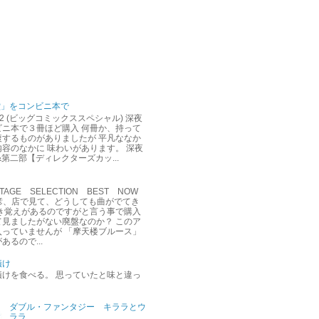
堂」をコンビニ本で
12 (ビッグコミックススペシャル) 深夜
ビニ本で３冊ほど購入 何冊か、持って
複するものがありましたが 平凡ななか
容のなかに 味わいがあります。 深夜
&第二部【ディレクターズカッ...
AGE SELECTION BEST NOW
達彦、店で見て、どうしても曲がでてき
聞き覚えがあるのですがと言う事で購入
て見ましたがない廃盤なのか？ このア
入っていませんが 「摩天楼ブルース」
あるので...
漬け
漬けを食べる。 思っていたと味と違っ
ダブル・ファンタジー キララとウ
ララ