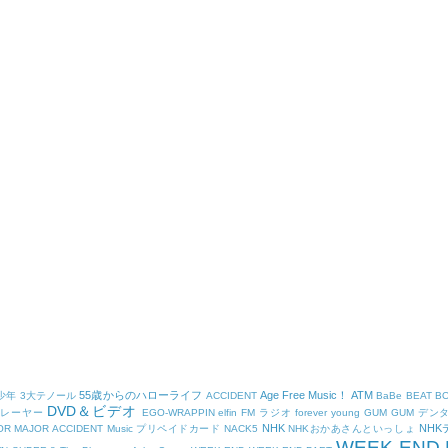
55歳からのハローライフ
Age Free Music！
ATM
少年
3大テノール
ACCIDENT
BaBe
BEAT B
DVD＆ビデオ
プレーヤー
EGO-WRAPPIN
elfin
FM ラジオ
forever young
GUM
GUM デン
NHK
NH
OR
MAJOR ACCIDENT
Music プリペイドカード
NACK5
NHKおかあさんといっしょ
WEEK-END 