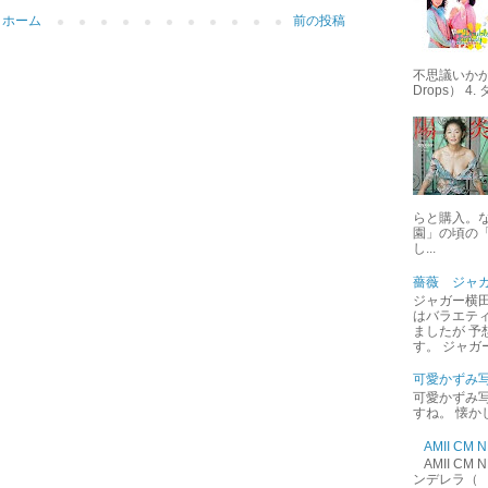
ホーム
前の投稿
不思議いかが 
Drops） 4
らと購入。
園」の頃の
し...
薔薇 ジャ
ジャガー横田
はバラエテ
ましたが 予
す。 ジャガ
可愛かずみ
可愛かずみ写
すね。 懐か
AMII C
AMII C
ンデレラ（ 