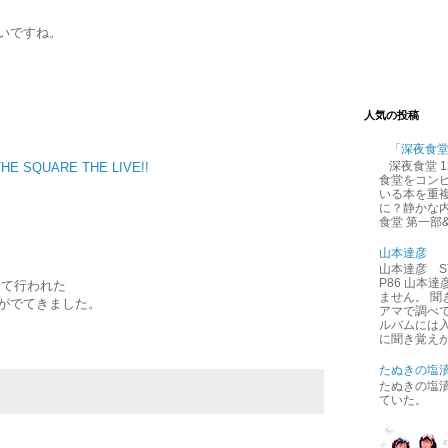
いですね。
人気の投稿
「深夜食
深夜食堂 
HE SQUARE THE LIVE!!
食堂をコン
いる本を重
に？静かな内
食堂 第一部
山本達彦
山本達彦 ST
P86 山本
にて行われた
ません。 
ブがでてきました。
アマで調べ
ルバムには
に聞き覚えが
たぬきの塩
たぬきの塩
ていた。