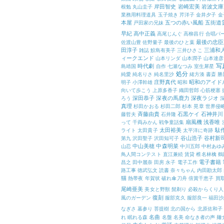
岸田智史
岩崎宏美
岩波文庫
根勉
丸山圭子
業務用料理道具
玉子焼き
芹洋子
金井夕子
金
本屋
五つの赤い風船
五街道
戸田家の兄妹
早紀
高中正義
高尾じんぐ
高柳昌行
合唱パ
最後の忠臣
佐渡山豊
佐野量子
最後のひと葉
田淳子
三浦和
雑誌
鮫島有美子
三井ひさこ
ィークエンド
山本リンダ
山本潤子
山本達彦
写
時代劇
島靖国
自作
七瀬なつみ
室生犀星
処分
純愛
純名りさ
純名里沙
緒方湊
書斎
勝
庄野真代
昭和のアイド
明子
小澤幹雄
昭和
向いて歩こう
上原多香子
織田哲郎
心筋梗塞
深田恭子
深夜の馬鹿力
深夜ラジオ
ろう
真理
杉田かおる
杉田二郎
杉本 晃章
世界侵
斉藤由貴
石黒ケイ
石神井川
藤哲夫
石井隆
扇風機
浅香唯
って
千両みかん
戦争童話集
太田裕美
駄
ライト
太田貴子
太平洋に奇跡
谷山浩子
谷村新
第九
沢田聖子
沢田知可子
中山美穂
中森明菜
山忍
中川五郎
中村あゆ
鳥人間コンテスト
直江兼続
賃貸
椎名林檎
鶴
電子書籍
昌之
田中麗奈
田房 永子
電子工作
路工事
徳武弘文
読書
奈々ちゃん
内田勘太郎
猫
熱帯夜
年賀状
破れ傘刀舟
倍賞千恵子
買
尾崎亜美
美女と野獣
髭剃り
必殺からくり人
復刻
風のガーデン
服部克久
服部良一
福田沙
なぎさ
墓参り
菩提樹
北の国から
北原佐和子
名曲
れ
眠れる森
名盤
名美
命なき者の声
麺