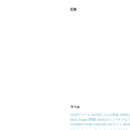
広告
ラベル
100円アイドル
1970ぼくたちの青春
20世紀
DVD
Deep Purple
DVD/LDコンパチブル
LD
JYONGRI
Kindle
KISS
LEDライト
MAJ