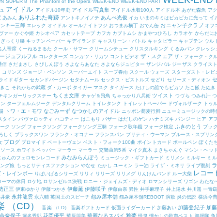
WN
SUPER 8
The Phantom of the Opera
WEEK-END
WEEK-END PART
アイドル
アイドル写真集
ュ
アイドル10年史
アイドル水着100人
アイドル本
あがた森魚
ア
ありふれた奇跡
あんべ光俊
イ
度
あみん
アントキノイノチ
イカ
いまのキミはピカピカに光って
おニャン子クラブ
ヤンキー三郎
エレック
オイドル
オールナイトフジ
おつまみ横丁
おでん缶
オフ
ヴァー
かぐや姫
カシオペア
カセットテープ
カフカ
カブトムシ
かまやつひろし
カラオケ
からだに
ぎっくり腰
キッチンペーパー
キデイランド
キャスリーン・バトル
キャタピラー
キャプテン ウル
名人寄席
くーねるまるた
クール・サマー
クリームシチュー
クリスタルキング
くるみパン
クレッシ
ージュフルフル
ザ・スクェア
コレクターズ
コンカツ・リカツ
コントビデオ
ザ・フォーク・ク
通信
さだまさし
さびしんぼう
さよならあなた
さよならジュピター
ザンジバル
ジーザス クライス
・コリンズ
ジョージ・ベンソン
スーパーエイト
スープ春雨
スクール ウォーズ
スターダスト・レビ
ライドギター
セカンドバージン
セタナムール
セックス・ピストルズ
せどり
セリーヌ・ディオン
ゆきこ
それからの武蔵
ダ・カーポ
タイガー マスク
タイガース
たけしの誰でもピカソ
たこ飯
たぬき
ちくま文庫
ツイスト
チキンガーリックステー
チャゲ＆飛鳥
ちゃっかり八兵衛
つづら
つみれ汁
つ
ン:ターフェルムジーク
デンタルクリーム
トイレタンク
トイレットペーパー
ドヴォルザーク
トゥ
トワ・エ・モワ
なごみーず
なつかしのアイドル
場
ニッポン蕎麦行脚
ニューミュージックの時
スタイン
パヴァロッティ
ハコティー
はこもり
バザー
はだしのゲン
ハナミズキ
パンジー
ヒア ア
ふきのとう
ーク ソング
フォークソング
フォークソング三昧
フォーク歌年鑑
フォーク検定
ブッ
ろしく
ブラックスワン
フランク・オコナー
フランスパン
プリティ・ウーマン
ブルース・スプリン
ブログ
女
プロマイド
ベートーヴェン
ベスト・フォーク100曲
ポイントカード
ボールペン
ぼくた
トソース
ホワイトペッパー
マーラー
マーラー 交響曲第5番
マイク真木
まきちゃんぐ
マシン・ヘッ
みなみらんぼう
じゅんのフェロモンレコード
ミュージック・ギフトカード
ミリメシ
ミルキー
ミル
ニング娘
もっとサティスファクション
やなせ たかし
ユーミン
ラー油
ライザ・ミネリ
ライブ復刻
レコー
ズ・レインボー
りばいばるシリーズ
リリィ
リリーズ
リリメグ
りんけんバンド
ルー大柴
ローマの休日
ロケ地
ロサンゼルス決戦
ロニー・ジェイムズ・ディオ
ロマンシリーズ
ワゴン
わたな
勢正三
伊藤薫
伊藤咲子
伊東ゆかり
伊藤つかさ
伊藤由奈
異性
井手麻理子
井上陽水
井川遥
一青
永井龍雲
怨み屋本舗
永井豪
永六輔
英国王のスピーチ
怨み屋本舗REBOOT
演歌
炎の伝説
横浜今
楽 （CD）
加藤登紀子
加藤
音楽 （LD）
音楽ギフトカード
仮面ライダーカード
加藤あい
合奈保子
花岡優平
華麗なるスパイ
雅夢
河名秀郎
華原朋美
怪鬼
懐かしの歌声ベスト
海援隊
角