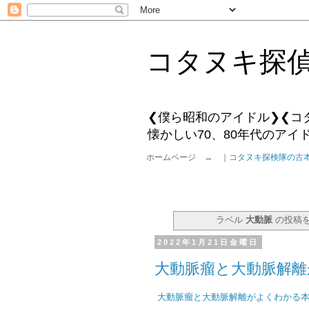
コタヌキ探
❮僕ら昭和のアイドル❯❮コ
懐かしい70、80年代のア
ホームページ → ｜
コタヌキ探検隊の古
ラベル
大動脈
の投稿
2022年1月21日金曜日
大動脈瘤と大動脈解
大動脈瘤と大動脈解離がよくわかる