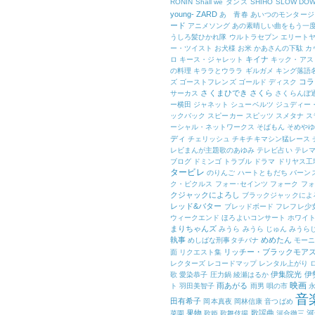
RONIN
Shall we ダンス
SHIHO
SLOW DO
young-
ZARD
あゝ青春
あいつのモンタージ
ード
アニメソング
あの素晴しい曲をもう一
うしろ髪ひかれ隊
ウルトラセブン
エリート
ー・ツイスト
お犬様
お米
かあさんの下駄
カ
キイナ
ロ
キース・ジャレット
キック・アス
の料理
キララとウララ
ギルガメ
キング落語
コラ
ズ
ゴーストフレンズ
ゴールド ディスク
さくまひでき
さくら
サーカス
さくらんぼ
ー横田
ジャネット
シューベルツ
ジュディー
ックバック
スピーカー
スピッツ
スメタナ
ス
ーシャル・ネットワークス
そばもん
そめや
ディ
チェリッシュ
チキチキマシン猛レース
レビまんが主題歌のあゆみ
テレビ占い
テレマ
ブログ
ドミンゴ
トラブル
ドラマ
ドリヤス工
タービレ
のりんご
ハートともだち
バーン
ク・ピクルス
フォー･セインツ
フォーク
フォ
クジャックによろし
ブラックジャックによ
レッド&バター
ブレッドボード
フレフレ少
ウィークエンド
ほろよいコンサート
ホワイ
まりちゃんズ
みうら
みうら じゅん
みうら
執事
めめたん
めしばな刑事タチバナ
モー
リッチー・ブラックモア
面
リクエスト集
レクターズ
レコードマップ
レンタル上がり
伊集院光
伊
歌
愛染恭子
圧力鍋
綾瀬はるか
映画
雨あがる
ト
羽田美智子
雨男
唄の市
音
田有希子
岡本真夜
岡林信康
音つばめ
果物
歌謡曲
河
菜園
歌姫
歌舞伎揚
河合徹三