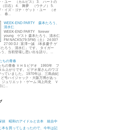
・ユー （カルピス） 3. ハートの
（日石） 4. 舞夢 （ウチノ） 5.
ヴ・イズ・ゴナ・ゲット・ユー （オ
 春...
WEEK-END PARTY 森本たろう、
清水仁
WEEK-END PARTY forever
young ゲスト 森本たろう、清水仁
FM NACK5(79.5FM)（土） 24:00?
27:00 DJ : 富澤一誠 /本多慶子 ゲ
本たろう、清水仁」です。 タイガー
う、当初登場し思い出を語り。 ...
くたちの青春
くたちの青春 ＶＨＳビデオ 1993年 フ
タル上がりです。 ビデオ屋さんのワゴ
っていました。 1970年は、三島由紀
よど号ハイジャック・大阪万博があっ
 ジュリエット・ゲーム 鴻上尚史 Ｖ
に...
ブ
探偵 昭和のアイドルと古本 統合中
じ本を買ってしまったので、今年は記