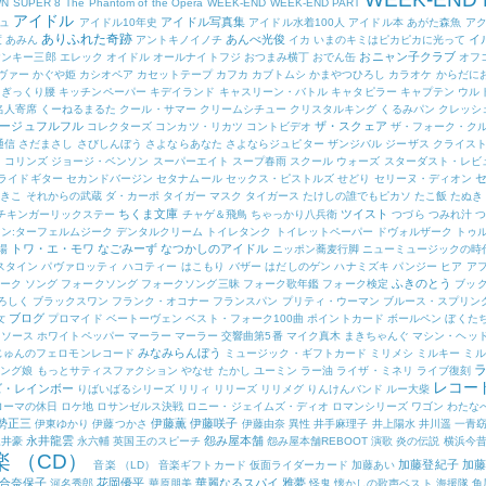
WN
SUPER 8
The Phantom of the Opera
WEEK-END
WEEK-END PART
アイドル
アイドル写真集
ュ
アイドル10年史
アイドル水着100人
アイドル本
あがた森魚
ア
ありふれた奇跡
あんべ光俊
イ
度
あみん
アントキノイノチ
イカ
いまのキミはピカピカに光って
おニャン子クラブ
ヤンキー三郎
エレック
オイドル
オールナイトフジ
おつまみ横丁
おでん缶
オフ
ヴァー
かぐや姫
カシオペア
カセットテープ
カフカ
カブトムシ
かまやつひろし
カラオケ
からだに
ぎっくり腰
キッチンペーパー
キデイランド
キャスリーン・バトル
キャタピラー
キャプテン ウル
名人寄席
くーねるまるた
クール・サマー
クリームシチュー
クリスタルキング
くるみパン
クレッシ
ージュフルフル
ザ・スクェア
コレクターズ
コンカツ・リカツ
コントビデオ
ザ・フォーク・ク
通信
さだまさし
さびしんぼう
さよならあなた
さよならジュピター
ザンジバル
ジーザス クライス
・コリンズ
ジョージ・ベンソン
スーパーエイト
スープ春雨
スクール ウォーズ
スターダスト・レビ
ライドギター
セカンドバージン
セタナムール
セックス・ピストルズ
せどり
セリーヌ・ディオン
ゆきこ
それからの武蔵
ダ・カーポ
タイガー マスク
タイガース
たけしの誰でもピカソ
たこ飯
たぬき
ちくま文庫
ツイスト
チキンガーリックステー
チャゲ＆飛鳥
ちゃっかり八兵衛
つづら
つみれ汁
つ
ン:ターフェルムジーク
デンタルクリーム
トイレタンク
トイレットペーパー
ドヴォルザーク
トゥ
トワ・エ・モワ
なごみーず
なつかしのアイドル
場
ニッポン蕎麦行脚
ニューミュージックの時
スタイン
パヴァロッティ
ハコティー
はこもり
バザー
はだしのゲン
ハナミズキ
パンジー
ヒア ア
ふきのとう
ーク ソング
フォークソング
フォークソング三昧
フォーク歌年鑑
フォーク検定
ブッ
ろしく
ブラックスワン
フランク・オコナー
フランスパン
プリティ・ウーマン
ブルース・スプリン
ブログ
女
プロマイド
ベートーヴェン
ベスト・フォーク100曲
ポイントカード
ボールペン
ぼくた
トソース
ホワイトペッパー
マーラー
マーラー 交響曲第5番
マイク真木
まきちゃんぐ
マシン・ヘッ
みなみらんぼう
じゅんのフェロモンレコード
ミュージック・ギフトカード
ミリメシ
ミルキー
ミル
ニング娘
もっとサティスファクション
やなせ たかし
ユーミン
ラー油
ライザ・ミネリ
ライブ復刻
レコー
ズ・レインボー
りばいばるシリーズ
リリィ
リリーズ
リリメグ
りんけんバンド
ルー大柴
ローマの休日
ロケ地
ロサンゼルス決戦
ロニー・ジェイムズ・ディオ
ロマンシリーズ
ワゴン
わたな
勢正三
伊藤薫
伊藤咲子
伊東ゆかり
伊藤つかさ
伊藤由奈
異性
井手麻理子
井上陽水
井川遥
一青
永井龍雲
怨み屋本舗
永井豪
永六輔
英国王のスピーチ
怨み屋本舗REBOOT
演歌
炎の伝説
横浜今
楽 （CD）
加藤登紀子
加藤
音楽 （LD）
音楽ギフトカード
仮面ライダーカード
加藤あい
合奈保子
花岡優平
華麗なるスパイ
雅夢
河名秀郎
華原朋美
怪鬼
懐かしの歌声ベスト
海援隊
角