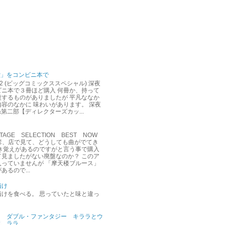
堂」をコンビニ本で
12 (ビッグコミックススペシャル) 深夜
ビニ本で３冊ほど購入 何冊か、持って
複するものがありましたが 平凡ななか
容のなかに 味わいがあります。 深夜
&第二部【ディレクターズカッ...
AGE SELECTION BEST NOW
達彦、店で見て、どうしても曲がでてき
聞き覚えがあるのですがと言う事で購入
て見ましたがない廃盤なのか？ このア
入っていませんが 「摩天楼ブルース」
あるので...
漬け
漬けを食べる。 思っていたと味と違っ
ダブル・ファンタジー キララとウ
ララ