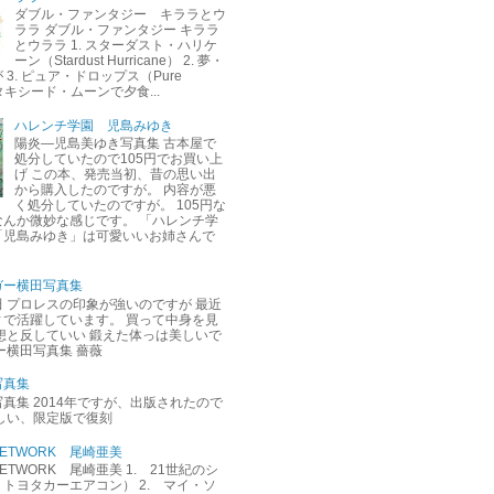
ダブル・ファンタジー キララとウ
ララ ダブル・ファンタジー キララ
とウララ 1. スターダスト・ハリケ
ーン（Stardust Hurricane） 2. 夢・
3. ピュア・ドロップス（Pure
. タキシード・ムーンで夕食...
ハレンチ学園 児島みゆき
陽炎―児島美ゆき写真集 古本屋で
処分していたので105円でお買い上
げ この本、発売当初、昔の思い出
から購入したのですが。 内容が悪
く処分していたのですが。 105円な
なんか微妙な感じです。 「ハレンチ学
「児島みゆき」は可愛いいお姉さんで
ガー横田写真集
 プロレスの印象が強いのですが 最近
ィで活躍しています。 買って中身を見
想と反していい 鍛えた体っは美しいで
ー横田写真集 薔薇
写真集
真集 2014年ですが、出版されたので
しい、限定版で復刻
M NETWORK 尾崎亜美
M NETWORK 尾崎亜美 1. 21世紀のシ
トヨタカーエアコン） 2. マイ・ソ