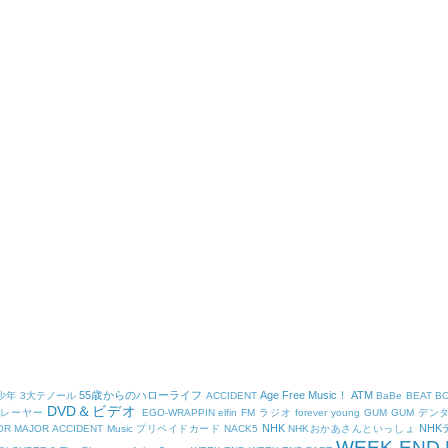
55歳からのハローライフ
Age Free Music！
ATM
少年
3大テノール
ACCIDENT
BaBe
BEAT B
DVD＆ビデオ
プレーヤー
EGO-WRAPPIN
elfin
FM ラジオ
forever young
GUM
GUM デン
NHK
NH
OR
MAJOR ACCIDENT
Music プリペイドカード
NACK5
NHKおかあさんといっしょ
WEEK-END 