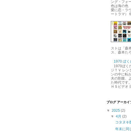
ング・フォー
色は海の色 
愛に恋・ラ
ートラマ） 6.
ストは「森
ス、森本たろ
1970 ぼ
1970ぼ
ジＴＶ レン
ンの中に転が
夫の割腹、
た時代です。
ＨＳビデオ 日
ブログ アーカイ
▼
2025
(2)
▼
4月
(2)
コタヌキ
年末に同