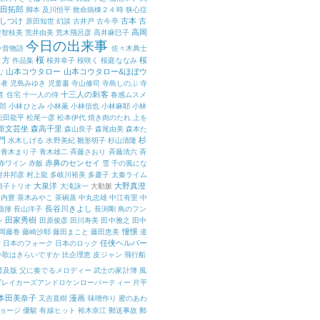
田拓郎
脚本
及川恒平
救命病棟２４時
狭心症
しつけ
古本
古
原田知世
幻談
古井戸
古今亭
高岡
斐智枝美
荒井由美
荒木飛呂彦
高井麻巳子
今日の出来事
今昔物語
佐々木典士
桜
り方
桜
作品集
桜井幸子
桜咲く
桜庭ななみ
山本コウタロー
山本コウタロー&ほぼウ
む
医者
児島みゆき
児童書
寺山修司
寺島しのぶ
寺
十三人の刺客
煮
住宅
十一人の侍
春感ムスメ
郎
小林ひとみ
小林薫
小林信也
小林麻耶
小林
松田龍平
松尾一彦
松本伊代
焼き肉のたれ
上を
新文芸坐
森高千里
森山良子
森尾由美
森本た
門
杉
水木しげる
水野美紀
雛形明子
杉山清隆
青木まり子
青木雄二
斉藤さおり
斉藤清六
斉
赤鼻のセンセイ
赤ワイン
赤飯
雪
千の風にな
村井邦彦
村上龍
多岐川裕美
多慶子
太秦ライム
大泉洋
大野真澄
順子トリオ
大滝詠一
大動脈
野内豊
茶木みやこ
茶碗蒸
中丸忠雄
中江有里
中
長谷川きよし
指揮
長山洋子
長渕剛
鳥のフン
田家秀樹
ン
田原俊彦
田川寿美
田中雅之
田中
憧憬
岡藤巻
藤崎沙耶
藤田まこと
藤田恵美
道
任侠ヘルパー
活
日本のフォーク
日本のロック
い歌はきらいですか
比企理恵
皮ジャン
飛行船
普及版
父に奏でるメロディー
武士の家計簿
風
ブレイカーズアンドロケンローパーティー
片平
本田美奈子
漫画
又吉直樹
味噌作り
蜜のあわ
ョージ
優駿
有線ヒット
裕木奈江
郵送事故
郵