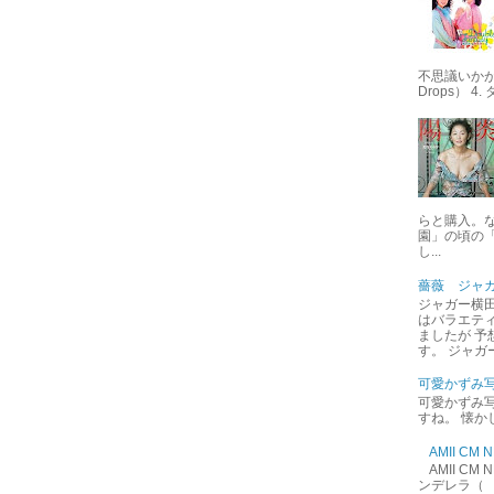
不思議いかが 
Drops） 4
らと購入。
園」の頃の
し...
薔薇 ジャ
ジャガー横田
はバラエテ
ましたが 予
す。 ジャガ
可愛かずみ
可愛かずみ写
すね。 懐か
AMII C
AMII C
ンデレラ（ 