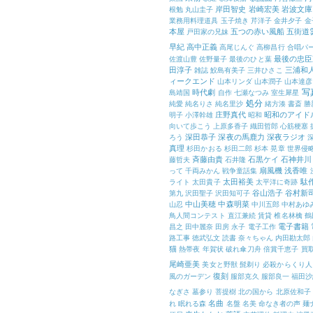
岸田智史
岩崎宏美
岩波文庫
根勉
丸山圭子
業務用料理道具
玉子焼き
芹洋子
金井夕子
金
本屋
五つの赤い風船
五街道
戸田家の兄妹
早紀
高中正義
高尾じんぐ
高柳昌行
合唱パ
最後の忠臣
佐渡山豊
佐野量子
最後のひと葉
田淳子
三浦和
雑誌
鮫島有美子
三井ひさこ
ィークエンド
山本リンダ
山本潤子
山本達彦
写
時代劇
島靖国
自作
七瀬なつみ
室生犀星
処分
純愛
純名りさ
純名里沙
緒方湊
書斎
勝
庄野真代
昭和のアイド
明子
小澤幹雄
昭和
向いて歩こう
上原多香子
織田哲郎
心筋梗塞
深田恭子
深夜の馬鹿力
深夜ラジオ
ろう
真理
杉田かおる
杉田二郎
杉本 晃章
世界侵
斉藤由貴
石黒ケイ
石神井川
藤哲夫
石井隆
扇風機
浅香唯
って
千両みかん
戦争童話集
太田裕美
駄
ライト
太田貴子
太平洋に奇跡
谷山浩子
谷村新
第九
沢田聖子
沢田知可子
中山美穂
中森明菜
山忍
中川五郎
中村あゆ
鳥人間コンテスト
直江兼続
賃貸
椎名林檎
鶴
電子書籍
昌之
田中麗奈
田房 永子
電子工作
路工事
徳武弘文
読書
奈々ちゃん
内田勘太郎
猫
熱帯夜
年賀状
破れ傘刀舟
倍賞千恵子
買
尾崎亜美
美女と野獣
髭剃り
必殺からくり人
復刻
風のガーデン
服部克久
服部良一
福田沙
なぎさ
墓参り
菩提樹
北の国から
北原佐和子
名曲
れ
眠れる森
名盤
名美
命なき者の声
麺