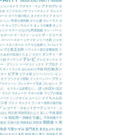
WEEK-END PARTY -forever
アナログレコ
クションカメラ
アグネス・ラム
ルカ
インフルエンザ
ウィークエンド
ヴォイス
コース
オペラ座の怪人
オメガトライブ
オリバ
おいしい 野菜の便利帳
かりん糖
カレーラス
ガ
トラ
キャプテンウルトラ
きょうの健康
きょう
ェンド
ケテー
けなげな野菜図鑑
ケン・バーン
ザ・リリーズ
ルセダーズ
ザ・ラスト・ショウ
ト スーパースター
シナリオ
ジミー大西
ジャガ
ュー
スタンダール
ステキな金縛り
スパムトラ
セレブと貧乏太郎
ソヴィエト国立交響楽団
ソ
ダンディ・ダ
たぬきの塩漬け
たまご
タモリ
テレビ
り銭
ディケンズ
テレビタックル
テ
ドブロク
ルー・グリット
トーチコミックス
ド
のだめカン
代
ネットラジオ
ねらわれた学園
ビデオ
フター
ビデオ屋
ビリーバンバン
ピン
ブラッ
クオフ
ブックオフ買取
ブックペッパー
ブ
グスティーン
プレイボーイ写真
プレゼント
ぽっかぽか
ちに、もうモノは必要ない。
ほぼ
ド
マスク
マチェーテ
マネーの拳
マリアの胃袋
メイちゃんの
メーク
ミンクオイル
ムーミン
ラジオ
ラスト サムライ
ラッキー池田の振付仮
ド
レコード・カセットテープ
レコード・コ
べぽん
阿久悠
阿弥陀堂だより
哀しい予感
愛唱
稲垣潤一
引越し
窈
一命
因幡晃
宇宙戦艦ヤマ
岡田奈々
岡
昔散歩
王様の涙
岡崎友紀
岡田奈
和彦
可愛かずみ
嘉門達夫
夏雲あがれ
家庭
屋のやきそば
角田 郁雄
梶山 季之
蒲池幸子
関