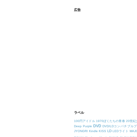
広告
ラベル
100円アイドル
1970ぼくたちの青春
20世紀
DVD
Deep Purple
DVD/LDコンパチブル
LD
JYONGRI
Kindle
KISS
LEDライト
MAJ