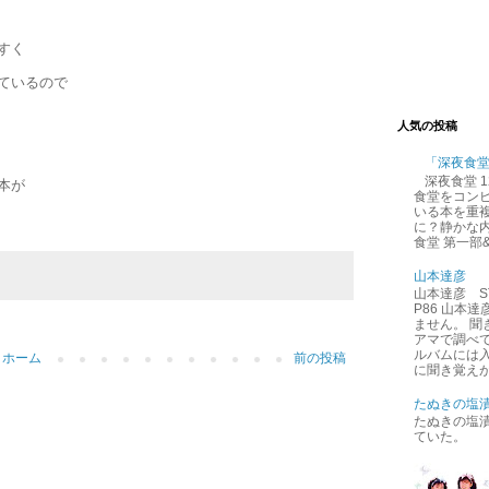
すく
ているので
人気の投稿
「深夜食
深夜食堂 
本が
食堂をコン
いる本を重
に？静かな内
食堂 第一部
山本達彦
山本達彦 ST
P86 山本
ません。 
アマで調べ
ルバムには
ホーム
前の投稿
に聞き覚えが
たぬきの塩
たぬきの塩
ていた。