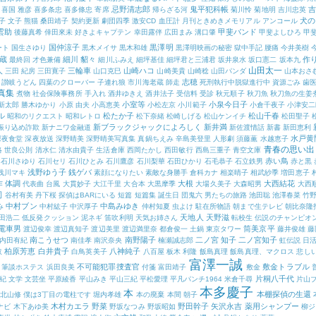
忌野清志郎
鬼平犯科帳
吉
喜国 雅彦
喜多条忠
喜多條忠
寄席
帰らざる河
菊川怜
菊地明
吉川忠英
犬の
子 文子
熊猫
桑田靖子
契約更新
劇団四季
激安CD
血圧計
月刊ときめきメモリアル アンコール
雲助
甲斐バンド
後藤真希
倖田來未
好きよキャプテン
幸田露伴
広田まみ
溝口肇
甲斐よしひろ
甲
国仲涼子
黒澤明
ート
国生さゆり
黒木メイサ
黒木和雄
黒澤明映画の秘密
獄中手記
腰痛
今井美樹
蔵
細川 貂々
作
最終回
才色兼備
細川ふみえ
細坪基佳
細坪君と三浦君
坂井泉水
坂口憲二
坂本九
山田太一
人
三輪車
山崎ハコ
三田 紀房
三田寛子
山口克巳
山崎美貴
山崎稔
山田パンダ
山本おさ
志穂
讃岐うどん
四葉のクローバー
子連れ狼
市川海老蔵
師走
死刑執行中脱獄進行中
資源ごみ
歯
真集
煮物
社会保険事務所
手入れ
酒井ゆきえ
酒井法子
受信料
受診
秋元順子
秋刀魚
秋刀魚の生姜
小室等
小泉今日子
新太郎
勝木ゆかり
小原 由夫
小高恵美
小松左京
小川範子
小倉千夜子
小津安二
ル
松たか子
松山千春
昭和のリクエスト
昭和レトロ
松下奈緒
松崎しげる
松山ケンイチ
松田聖子
新ブラックジャックによろしく
新井満
振り込め詐欺
新ナニワ金融道
新佐渡情話
新書
新田恵利
水戸黄
深夜食堂
深夜放送
深野晴美
深野晴美写真集
真鍋ちえみ
辛島美登里
人形劇
須藤薫
水越恵子
青春の思い出
略
世良公則
清水仁
清水由貴子
生活倉庫
西岡たかし
西田敏行
西島三重子
青空文庫
赤い鳥
石川さゆり
石川セリ
石川ひとみ
石川鷹彦
石川梨華
石田ひかり
石毛恭子
石立鉄男
赤と黒
浅野ゆう子
銭ゲバ
浅川マキ
素顔になりたい
素敵な身勝手
倉科カナ
相楽晴子
相武紗季
増田恵子
作
体調
大根
大西結花
代表曲
台風
大貫妙子
大江千里
大合本
大黒摩季
大場久美子
大森昭男
大西
司
谷村有美
丹下桜
探偵はBARにいる
短篇
短篇集
誕生日
団鬼六
男たちの旅路
池田聡
池澤春菜
竹
中村ブン
中島みゆき
み
中村紘子
中沢厚子
仲村知夏
虫よけ
駐在所物語
朝まで生テレビ
朝比奈隆
天地人
天野滋
田浩二
低反発クッション
泥ネギ
笛吹利明
天気お姉さん
転校生
伝説のチャンピオ
電車男
筒美京平
渡辺俊幸
渡辺真知子
渡辺美里
渡辺満里奈
都倉俊一
土鍋
東京タワー
藤井俊雄
藤
南こうせつ
南野陽子
二ノ宮 知子
二ノ宮知子
内田有紀
南佳孝
南沢奈央
楠瀬誠志郎
虹伝説
日
柏原芳恵
白井貴子
八神純子
取
白鳥英美子
八百屋
板木 利隆
飯島真理
飯島真理、マクロス
悲し
富澤一誠
不可能犯罪捜査官
敷金トラブル
筆談ホステス
浜田良美
付箋
富田靖子
敷金
片桐八千代
紀
文学
文芸坐
平原綾香
平山みき
平山三紀
平松愛理
平凡パンチ1964
米倉千尋
片山
本多慶子
本
本棚探偵の生還
北山修
僕は3丁目の電柱です
堀内孝雄
本の廃棄
本間 朝子
木村カエラ
野菜
野田幹子
矢沢永吉
薬用シャンプー
ナビ
木下あゆ美
野坂なつみ
野坂昭如
柳ジ