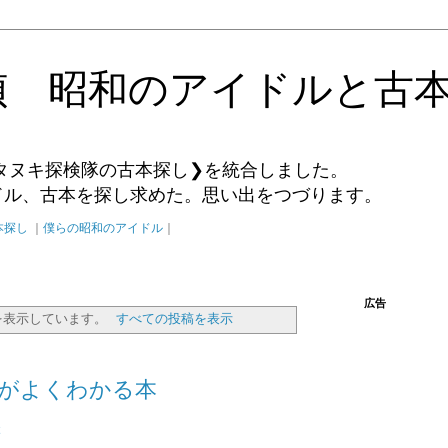
偵 昭和のアイドルと古
タヌキ探検隊の古本探し❯を統合しました。
イドル、古本を探し求めた。思い出をつづります。
本探し
｜
僕らの昭和のアイドル
｜
広告
を表示しています。
すべての投稿を表示
離がよくわかる本
本