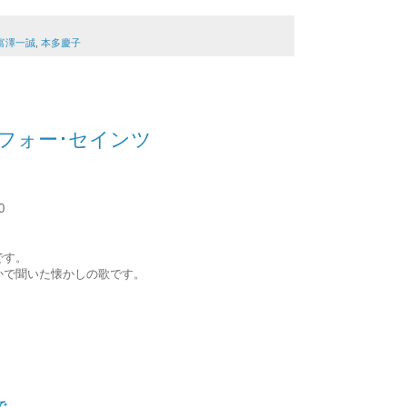
富澤一誠
,
本多慶子
Y フォー･セインツ
0
です。
かで聞いた懐かしの歌です。
で