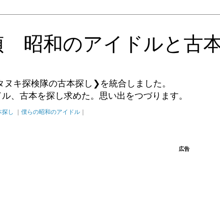
偵 昭和のアイドルと古
タヌキ探検隊の古本探し❯を統合しました。
イドル、古本を探し求めた。思い出をつづります。
本探し
｜
僕らの昭和のアイドル
｜
広告