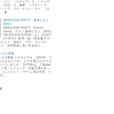
・ユー （カルピス） 3. ハートの
（日石） 4. 舞夢 （ウチノ） 5.
ヴ・イズ・ゴナ・ゲット・ユー （オ
 春...
WEEK-END PARTY 森本たろう、
清水仁
WEEK-END PARTY forever
young ゲスト 森本たろう、清水仁
FM NACK5(79.5FM)（土） 24:00?
27:00 DJ : 富澤一誠 /本多慶子 ゲ
本たろう、清水仁」です。 タイガー
う、当初登場し思い出を語り。 ...
くたちの青春
くたちの青春 ＶＨＳビデオ 1993年 フ
タル上がりです。 ビデオ屋さんのワゴ
っていました。 1970年は、三島由紀
よど号ハイジャック・大阪万博があっ
 ジュリエット・ゲーム 鴻上尚史 Ｖ
に...
ブ