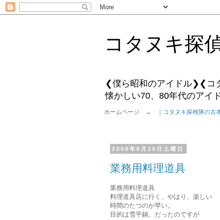
コタヌキ探
❮僕ら昭和のアイドル❯❮コ
懐かしい70、80年代のア
ホームページ → ｜
コタヌキ探検隊の古
2008年6月28日土曜日
業務用料理道具
業務用料理道具
料理道具店に行く、やはり、楽しい
時間のたつのが早い。
目的は雪平鍋、だったのですが