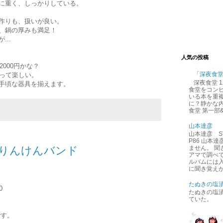
に重く、しっかりしている。
作りも、扱いが良い。
、鍋の厚みも満足！
..
人気の投稿
2000円かな？
「深夜食
あって楽しい。
深夜食堂 
手頃な器具を揃えます。
食堂をコン
いる本を重
に？静かな内
食堂 第一部
山本達彦
山本達彦 ST
P86 山本
TY りんけんバンド
ません。 
アマで調べ
ルバムには
に聞き覚えが
たぬきの塩
0
たぬきの塩
ていた。
です。