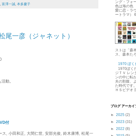
ング・フォー
,
富澤一誠
,
本多慶子
色は海の色 
愛に恋・ラ
ートラマ） 6.
TY 松尾一彦（ジャネット）
ストは「森
ス、森本たろ
0
1970 ぼ
1970ぼ
ジＴＶ レン
ンの中に転が
ても活動。
夫の割腹、
た時代です。
ＨＳビデオ 日
ブログ アーカイ
►
2025
(2)
►
2023
(31)
(DVD付
►
2022
(8)
ス, 小田和正, 大間仁世, 安部光俊, 鈴木康博, 松尾一
►
2015
(5)