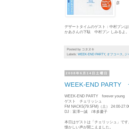
彦
デザートタイムのゲスト：中村ブンは
かあさんの下駄 中村ブン しみるよ
Posted by
コタヌキ
Labels:
WEEK-END PARTY
,
オフコース
,
ジ
2008年6月14日土曜日
WEEK-END PART
WEEK-END PARTY forever young
ゲスト チェリッシュ
FM NACK5(79.5FM)（土） 24:00-27:0
DJ : 富澤一誠 /本多慶子
本日はゲストは「チェリッシュ」です
懐かしい声が聞こえました。