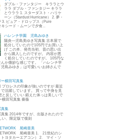
ダブル・ファンタジー キララとウ
ララ ダブル・ファンタジー キララ
とウララ 1. スターダスト・ハリケ
ーン（Stardust Hurricane） 2. 夢・
3. ピュア・ドロップス（Pure
. タキシード・ムーンで夕食...
ハレンチ学園 児島みゆき
陽炎―児島美ゆき写真集 古本屋で
処分していたので105円でお買い上
げ この本、発売当初、昔の思い出
から購入したのですが。 内容が悪
く処分していたのですが。 105円な
なんか微妙な感じです。 「ハレンチ学
「児島みゆき」は可愛いいお姉さんで
ガー横田写真集
 プロレスの印象が強いのですが 最近
ィで活躍しています。 買って中身を見
想と反していい 鍛えた体っは美しいで
ー横田写真集 薔薇
写真集
真集 2014年ですが、出版されたので
しい、限定版で復刻
M NETWORK 尾崎亜美
M NETWORK 尾崎亜美 1. 21世紀のシ
トヨタカーエアコン） 2. マイ・ソ