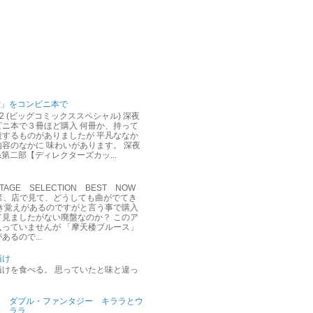
堂」をコンビニ本で
12 (ビッグコミックススペシャル) 深夜
ビニ本で３冊ほど購入 何冊か、持って
複するものがありましたが 平凡ななか
容のなかに 味わいがあります。 深夜
&第二部【ディレクターズカッ...
AGE SELECTION BEST NOW
達彦、店で見て、どうしても曲がでてき
聞き覚えがあるのですがと言う事で購入
て見ましたがない廃盤なのか？ このア
入っていませんが 「摩天楼ブルース」
あるので...
漬け
漬けを食べる。 思っていたと味と違っ
ダブル・ファンタジー キララとウ
ララ