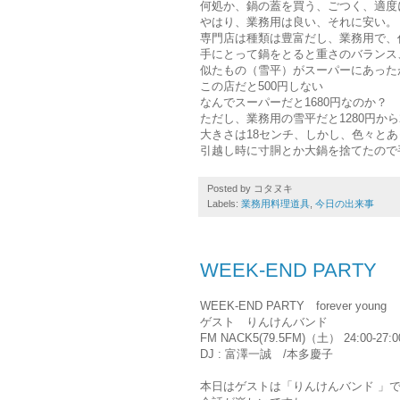
何処か、鍋の蓋を買う、ごつく、適度
やはり、業務用は良い、それに安い。
専門店は種類は豊富だし、業務用で、
手にとって鍋をとると重さのバランス
似たもの（雪平）がスーパーにあったが.
この店だと500円しない
なんでスーパーだと1680円なのか？
ただし、業務用の雪平だと1280円から
大きさは18センチ、しかし、色々と
引越し時に寸胴とか大鍋を捨てたので
Posted by
コタヌキ
Labels:
業務用料理道具
,
今日の出来事
WEEK-END PAR
WEEK-END PARTY forever young
ゲスト りんけんバンド
FM NACK5(79.5FM)（土） 24:00-27:0
DJ : 富澤一誠 /本多慶子
本日はゲストは「りんけんバンド 」