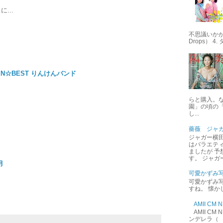
...
不思議いかが 
Drops） 4
EN☆BEST りんけんバンド
らと購入。
園」の頃の
し...
薔薇 ジャ
ジャガー横田
はバラエテ
ましたが 予
す。 ジャガ
月
可愛かずみ
可愛かずみ写
すね。 懐か
AMII C
AMII C
ンデレラ（ 