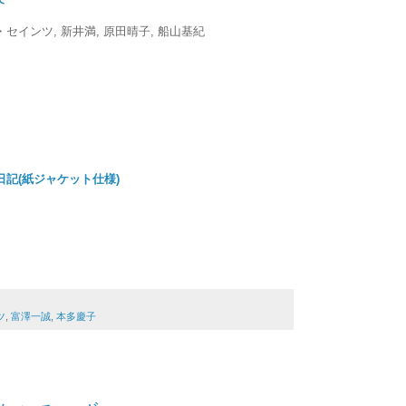
セインツ, 新井満, 原田晴子, 船山基紀
日記(紙ジャケット仕様)
ツ
,
富澤一誠
,
本多慶子