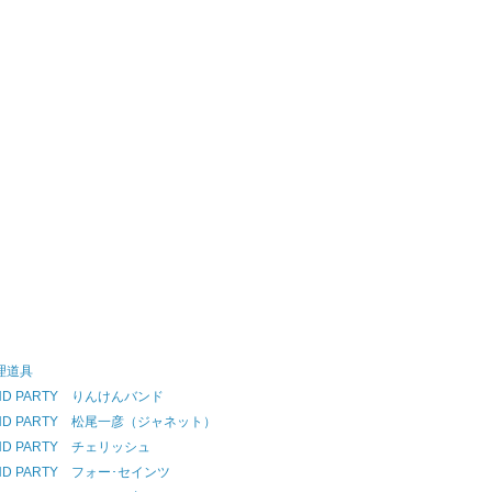
理道具
END PARTY りんけんバンド
END PARTY 松尾一彦（ジャネット）
END PARTY チェリッシュ
END PARTY フォー･セインツ