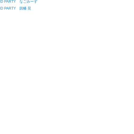
ND PARTY なごみーず
ND PARTY 因幡 晃