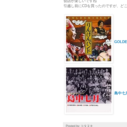
会話が楽しいですね
引越し前にCDを買ったのですが、どこに
GOLD
島中七
Posted by
コタヌキ