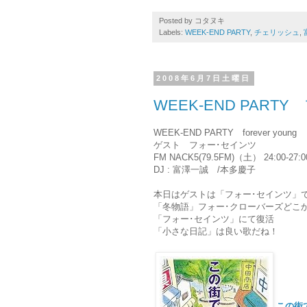
Posted by
コタヌキ
Labels:
WEEK-END PARTY
,
チェリッシュ
,
2008年6月7日土曜日
WEEK-END PART
WEEK-END PARTY forever young
ゲスト フォー･セインツ
FM NACK5(79.5FM)（土） 24:00-27:0
DJ : 富澤一誠 /本多慶子
本日はゲストは「フォー･セインツ」
「冬物語」フォー･クローバーズどこ
「フォー･セインツ」にて復活
「小さな日記」は良い歌だね！
この街