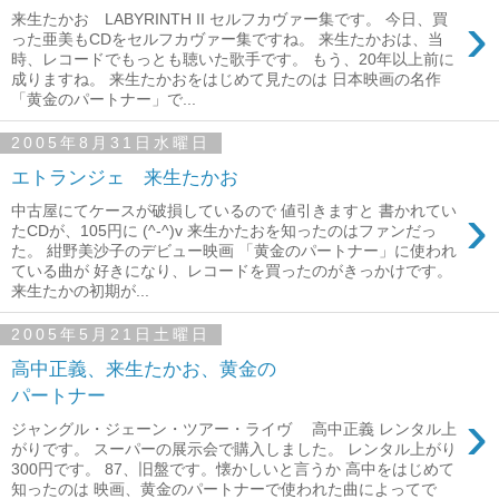
›
来生たかお LABYRINTH II セルフカヴァー集です。 今日、買
った亜美もCDをセルフカヴァー集ですね。 来生たかおは、当
時、レコードでもっとも聴いた歌手です。 もう、20年以上前に
成りますね。 来生たかおをはじめて見たのは 日本映画の名作
「黄金のパートナー」で...
2005年8月31日水曜日
エトランジェ 来生たかお
›
中古屋にてケースが破損しているので 値引きますと 書かれてい
たCDが、105円に (^-^)v 来生かたおを知ったのはファンだっ
た。 紺野美沙子のデビュー映画 「黄金のパートナー」に使われ
ている曲が 好きになり、レコードを買ったのがきっかけです。
来生たかの初期が...
2005年5月21日土曜日
高中正義、来生たかお、黄金の
パートナー
›
ジャングル・ジェーン・ツアー・ライヴ 高中正義 レンタル上
がりです。 スーパーの展示会で購入しました。 レンタル上がり
300円です。 87、旧盤です。懐かしいと言うか 高中をはじめて
知ったのは 映画、黄金のパートナーで使われた曲によってで