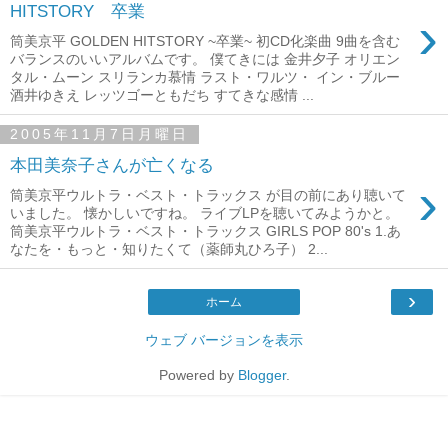
HITSTORY 卒業
›
筒美京平 GOLDEN HITSTORY ~卒業~ 初CD化楽曲 9曲を含む
バランスのいいアルバムです。 僕てきには 金井夕子 オリエン
タル・ムーン スリランカ慕情 ラスト・ワルツ・ イン・ブルー
酒井ゆきえ レッツゴーともだち すてきな感情 ...
2005年11月7日月曜日
本田美奈子さんが亡くなる
›
筒美京平ウルトラ・ベスト・トラックス が目の前にあり聴いて
いました。 懐かしいですね。 ライブLPを聴いてみようかと。
筒美京平ウルトラ・ベスト・トラックス GIRLS POP 80's 1.あ
なたを・もっと・知りたくて（薬師丸ひろ子） 2...
›
ホーム
ウェブ バージョンを表示
Powered by
Blogger
.