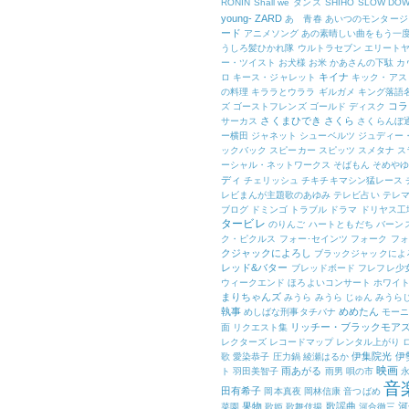
RONIN
Shall we ダンス
SHIHO
SLOW DO
young-
ZARD
あゝ青春
あいつのモンタージ
ード
アニメソング
あの素晴しい曲をもう一
うしろ髪ひかれ隊
ウルトラセブン
エリート
ー・ツイスト
お犬様
お米
かあさんの下駄
カ
キイナ
ロ
キース・ジャレット
キック・アス
の料理
キララとウララ
ギルガメ
キング落語
コラ
ズ
ゴーストフレンズ
ゴールド ディスク
さくまひでき
さくら
サーカス
さくらんぼ
ー横田
ジャネット
シューベルツ
ジュディー
ックバック
スピーカー
スピッツ
スメタナ
ス
ーシャル・ネットワークス
そばもん
そめや
ディ
チェリッシュ
チキチキマシン猛レース
レビまんが主題歌のあゆみ
テレビ占い
テレマ
ブログ
ドミンゴ
トラブル
ドラマ
ドリヤス工
タービレ
のりんご
ハートともだち
バーン
ク・ピクルス
フォー･セインツ
フォーク
フォ
クジャックによろし
ブラックジャックによ
レッド&バター
ブレッドボード
フレフレ少
ウィークエンド
ほろよいコンサート
ホワイ
まりちゃんズ
みうら
みうら じゅん
みうら
執事
めめたん
めしばな刑事タチバナ
モー
リッチー・ブラックモア
面
リクエスト集
レクターズ
レコードマップ
レンタル上がり
伊集院光
伊
歌
愛染恭子
圧力鍋
綾瀬はるか
映画
雨あがる
ト
羽田美智子
雨男
唄の市
音
田有希子
岡本真夜
岡林信康
音つばめ
果物
歌謡曲
河
菜園
歌姫
歌舞伎揚
河合徹三