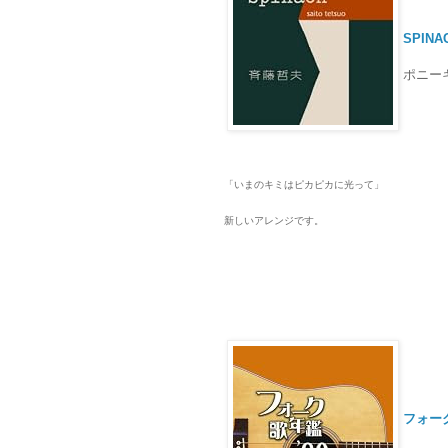
SPINA
ポニーキャ
「いまのキミはピカピカに光って」
新しいアレンジです。
フォーク