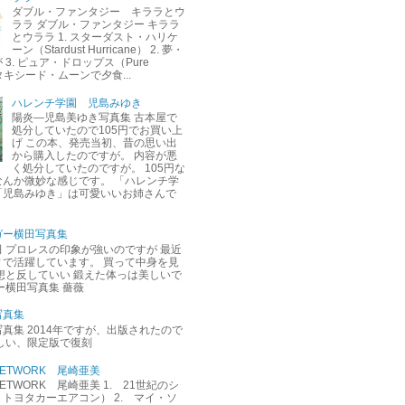
ダブル・ファンタジー キララとウ
ララ ダブル・ファンタジー キララ
とウララ 1. スターダスト・ハリケ
ーン（Stardust Hurricane） 2. 夢・
3. ピュア・ドロップス（Pure
. タキシード・ムーンで夕食...
ハレンチ学園 児島みゆき
陽炎―児島美ゆき写真集 古本屋で
処分していたので105円でお買い上
げ この本、発売当初、昔の思い出
から購入したのですが。 内容が悪
く処分していたのですが。 105円な
なんか微妙な感じです。 「ハレンチ学
「児島みゆき」は可愛いいお姉さんで
ガー横田写真集
 プロレスの印象が強いのですが 最近
ィで活躍しています。 買って中身を見
想と反していい 鍛えた体っは美しいで
ー横田写真集 薔薇
写真集
真集 2014年ですが、出版されたので
しい、限定版で復刻
M NETWORK 尾崎亜美
M NETWORK 尾崎亜美 1. 21世紀のシ
トヨタカーエアコン） 2. マイ・ソ