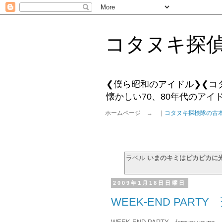
コタヌキ探
❮僕ら昭和のアイドル❯❮コ
懐かしい70、80年代のア
ホームページ → ｜
コタヌキ探検隊の古
ラベル
いまのキミはピカピカに
2009年1月18日日曜日
WEEK-END PART