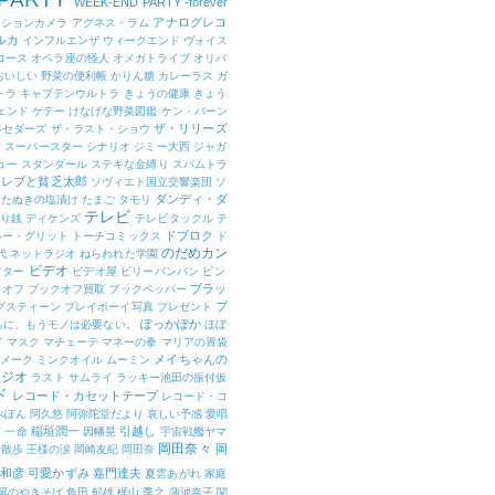
WEEK-END PARTY -forever
アナログレコ
クションカメラ
アグネス・ラム
ルカ
インフルエンザ
ウィークエンド
ヴォイス
コース
オペラ座の怪人
オメガトライブ
オリバ
おいしい 野菜の便利帳
かりん糖
カレーラス
ガ
トラ
キャプテンウルトラ
きょうの健康
きょう
ェンド
ケテー
けなげな野菜図鑑
ケン・バーン
ザ・リリーズ
ルセダーズ
ザ・ラスト・ショウ
ト スーパースター
シナリオ
ジミー大西
ジャガ
ュー
スタンダール
ステキな金縛り
スパムトラ
セレブと貧乏太郎
ソヴィエト国立交響楽団
ソ
ダンディ・ダ
たぬきの塩漬け
たまご
タモリ
テレビ
り銭
ディケンズ
テレビタックル
テ
ドブロク
ルー・グリット
トーチコミックス
ド
のだめカン
代
ネットラジオ
ねらわれた学園
ビデオ
フター
ビデオ屋
ビリーバンバン
ピン
ブラッ
クオフ
ブックオフ買取
ブックペッパー
ブ
グスティーン
プレイボーイ写真
プレゼント
ぽっかぽか
ちに、もうモノは必要ない。
ほぼ
ド
マスク
マチェーテ
マネーの拳
マリアの胃袋
メイちゃんの
メーク
ミンクオイル
ムーミン
ラジオ
ラスト サムライ
ラッキー池田の振付仮
ド
レコード・カセットテープ
レコード・コ
べぽん
阿久悠
阿弥陀堂だより
哀しい予感
愛唱
稲垣潤一
引越し
窈
一命
因幡晃
宇宙戦艦ヤマ
岡田奈々
岡
昔散歩
王様の涙
岡崎友紀
岡田奈
和彦
可愛かずみ
嘉門達夫
夏雲あがれ
家庭
屋のやきそば
角田 郁雄
梶山 季之
蒲池幸子
関