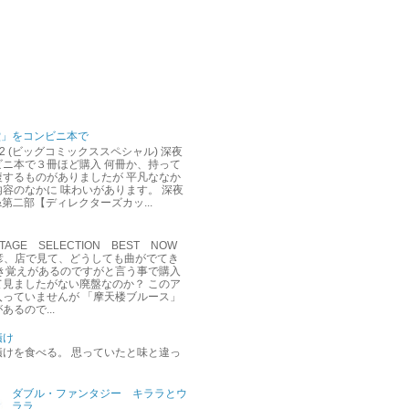
堂」をコンビニ本で
12 (ビッグコミックススペシャル) 深夜
ビニ本で３冊ほど購入 何冊か、持って
複するものがありましたが 平凡ななか
容のなかに 味わいがあります。 深夜
&第二部【ディレクターズカッ...
AGE SELECTION BEST NOW
達彦、店で見て、どうしても曲がでてき
聞き覚えがあるのですがと言う事で購入
て見ましたがない廃盤なのか？ このア
入っていませんが 「摩天楼ブルース」
あるので...
漬け
漬けを食べる。 思っていたと味と違っ
ダブル・ファンタジー キララとウ
ララ