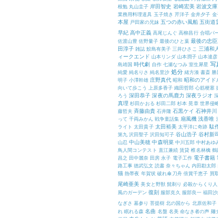
岸田智史
岩崎宏美
岩波文庫
根勉
丸山圭子
業務用料理道具
玉子焼き
芹洋子
金井夕子
金
本屋
五つの赤い風船
五街道
戸田家の兄妹
早紀
高中正義
高尾じんぐ
高柳昌行
合唱パ
最後の忠臣
佐渡山豊
佐野量子
最後のひと葉
田淳子
三浦和
雑誌
鮫島有美子
三井ひさこ
ィークエンド
山本リンダ
山本潤子
山本達彦
写
時代劇
島靖国
自作
七瀬なつみ
室生犀星
処分
純愛
純名りさ
純名里沙
緒方湊
書斎
勝
庄野真代
昭和のアイド
明子
小澤幹雄
昭和
向いて歩こう
上原多香子
織田哲郎
心筋梗塞
深田恭子
深夜の馬鹿力
深夜ラジオ
ろう
真理
杉田かおる
杉田二郎
杉本 晃章
世界侵
斉藤由貴
石黒ケイ
石神井川
藤哲夫
石井隆
扇風機
浅香唯
って
千両みかん
戦争童話集
太田裕美
駄
ライト
太田貴子
太平洋に奇跡
谷山浩子
谷村新
第九
沢田聖子
沢田知可子
中山美穂
中森明菜
山忍
中川五郎
中村あゆ
鳥人間コンテスト
直江兼続
賃貸
椎名林檎
鶴
電子書籍
昌之
田中麗奈
田房 永子
電子工作
路工事
徳武弘文
読書
奈々ちゃん
内田勘太郎
猫
熱帯夜
年賀状
破れ傘刀舟
倍賞千恵子
買
尾崎亜美
美女と野獣
髭剃り
必殺からくり人
復刻
風のガーデン
服部克久
服部良一
福田沙
なぎさ
墓参り
菩提樹
北の国から
北原佐和子
名曲
れ
眠れる森
名盤
名美
命なき者の声
麺