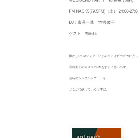
WEEK-END PARTY forever young
FM NACK5(79.5FM)（土） 24:00-27:0
DJ : 富澤一誠 /本多慶子
ゲスト
斉藤哲夫
懐かしいCMソング「いまのキミはピカピカに光
宮崎美子のカメラのCMをすぐに思い出す。
当時のシングルレコードも
どこかに残っているはずだ。