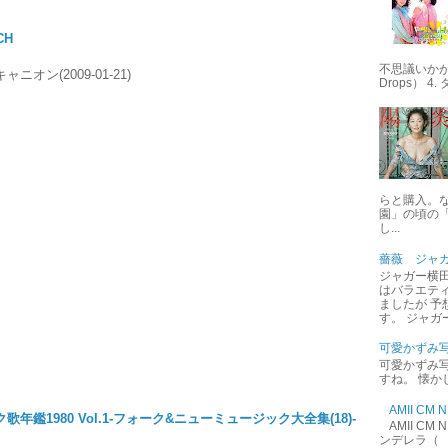
CH
不思議いかが 
ニオン(2009-01-21)
Drops） 4
らと購入。
園」の頃の
し...
薔薇 ジャ
ジャガー横田
はバラエテ
ましたが 予
す。 ジャガ
可愛かずみ
可愛かずみ写
すね。 懐か
AMII C
歌年鑑1980 Vol.1-フォーク&ニューミュージック大全集(18)-
AMII C
ンデレラ（ 