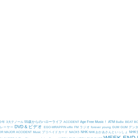
55歳からのハローライフ
Age Free Music！
ATM
少年
3大テノール
ACCIDENT
BaBe
BEAT B
DVD＆ビデオ
プレーヤー
EGO-WRAPPIN
elfin
FM ラジオ
forever young
GUM
GUM デン
NHK
NH
OR
MAJOR ACCIDENT
Music プリペイドカード
NACK5
NHKおかあさんといっしょ
WEEK-END 