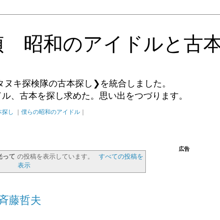
偵 昭和のアイドルと古
タヌキ探検隊の古本探し❯を統合しました。
イドル、古本を探し求めた。思い出をつづります。
本探し
｜
僕らの昭和のアイドル
｜
広告
光って
の投稿を表示しています。
すべての投稿を
表示
Y 斉藤哲夫