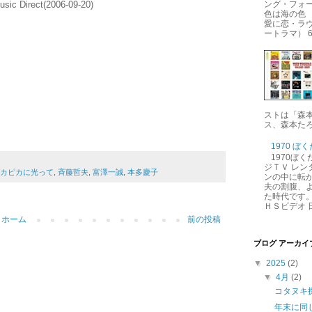
sic Direct(2006-09-20)
ング・フォー
色は海の色 
愛に恋・ラ
ートラマ） 6.
ストは「森
ス、森本たろ
1970 ぼ
1970ぼ
ジＴＶ レン
カピカに光って
,
斉藤哲夫
,
富澤一誠
,
本多慶子
ンの中に転が
夫の割腹、
た時代です。
ＨＳビデオ 日
ホーム
前の投稿
ブログ アーカイ
▼
2025
(2)
▼
4月
(2)
コタヌキ
年末に同