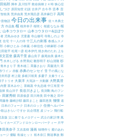
田拓郎
脚本
及川恒平
救命病棟２４時
狭心症
しつけ
古本
古
原田知世
幻談
古井戸
古今亭
高岡
斐智枝美
荒井由美
荒木飛呂彦
高井麻巳子
今日の出来事
今昔物語
佐々木典士
桜
り方
桜
作品集
桜井幸子
桜咲く
桜庭ななみ
山本コウタロー
山本コウタロー&ほぼウ
む
医者
児島みゆき
児童書
寺山修司
寺島しのぶ
寺
十三人の刺客
煮
住宅
十一人の侍
春感ムスメ
郎
小林ひとみ
小林薫
小林信也
小林麻耶
小林
松田龍平
松尾一彦
松本伊代
焼き肉のたれ
上を
新文芸坐
森高千里
森山良子
森尾由美
森本た
門
杉
水木しげる
水野美紀
雛形明子
杉山清隆
青木まり子
青木雄二
斉藤さおり
斉藤清六
斉
赤鼻のセンセイ
赤ワイン
赤飯
雪
千の風にな
村井邦彦
村上龍
多岐川裕美
多慶子
太秦ライム
大泉洋
大野真澄
順子トリオ
大滝詠一
大動脈
野内豊
茶木みやこ
茶碗蒸
中丸忠雄
中江有里
中
長谷川きよし
指揮
長山洋子
長渕剛
鳥のフン
田家秀樹
ン
田原俊彦
田川寿美
田中雅之
田中
憧憬
岡藤巻
藤崎沙耶
藤田まこと
藤田恵美
道
任侠ヘルパー
活
日本のフォーク
日本のロック
い歌はきらいですか
比企理恵
皮ジャン
飛行船
普及版
父に奏でるメロディー
武士の家計簿
風
ブレイカーズアンドロケンローパーティー
片平
本田美奈子
漫画
又吉直樹
味噌作り
蜜のあわ
ョージ
優駿
有線ヒット
裕木奈江
郵送事故
郵