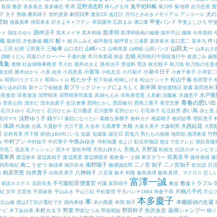
忌野清志郎
鬼平犯科帳
吉
喜国 雅彦
喜多条忠
喜多條忠
寄席
帰らざる河
菊川怜
菊地明
吉川忠英
犬の
子 文子
熊猫
桑田靖子
契約更新
劇団四季
激安CD
血圧計
月刊ときめきメモリアル アンコール
雲助
甲斐バンド
後藤真希
倖田來未
好きよキャプテン
幸田露伴
広田まみ
溝口肇
甲斐よしひろ
甲
国仲涼子
黒澤明
ート
国生さゆり
黒木メイサ
黒木和雄
黒澤明映画の秘密
獄中手記
腰痛
今井美樹
蔵
細川 貂々
作
最終回
才色兼備
細川ふみえ
細坪基佳
細坪君と三浦君
坂井泉水
坂口憲二
坂本九
山田太一
人
三輪車
山崎ハコ
三田 紀房
三田寛子
山口克巳
山崎美貴
山崎稔
山田パンダ
山本おさ
志穂
讃岐うどん
四葉のクローバー
子連れ狼
市川海老蔵
師走
死刑執行中脱獄進行中
資源ごみ
歯
真集
煮物
社会保険事務所
手入れ
酒井ゆきえ
酒井法子
受信料
受診
秋元順子
秋刀魚
秋刀魚の生姜
小室等
小泉今日子
新太郎
勝木ゆかり
小原 由夫
小高恵美
小松左京
小川範子
小倉千夜子
小津安二
ル
松たか子
松山千春
昭和のリクエスト
昭和レトロ
松下奈緒
松崎しげる
松山ケンイチ
松田聖子
新ブラックジャックによろしく
新井満
振り込め詐欺
新ナニワ金融道
新佐渡情話
新書
新田恵利
水戸黄
深夜食堂
深夜放送
深野晴美
深野晴美写真集
真鍋ちえみ
辛島美登里
人形劇
須藤薫
水越恵子
青春の思い出
略
世良公則
清水仁
清水由貴子
生活倉庫
西岡たかし
西田敏行
西島三重子
青空文庫
赤い鳥
石川さゆり
石川セリ
石川ひとみ
石川鷹彦
石川梨華
石田ひかり
石毛恭子
石立鉄男
赤と黒
浅野ゆう子
銭ゲバ
浅川マキ
素顔になりたい
素敵な身勝手
倉科カナ
相楽晴子
相武紗季
増田恵子
作
体調
大根
大西結花
代表曲
台風
大貫妙子
大江千里
大合本
大黒摩季
大場久美子
大森昭男
大西
司
谷村有美
丹下桜
探偵はBARにいる
短篇
短篇集
誕生日
団鬼六
男たちの旅路
池田聡
池澤春菜
竹
中村ブン
中島みゆき
み
中村紘子
中沢厚子
仲村知夏
虫よけ
駐在所物語
朝まで生テレビ
朝比奈隆
天地人
天野滋
田浩二
低反発クッション
泥ネギ
笛吹利明
天気お姉さん
転校生
伝説のチャンピオ
電車男
筒美京平
渡辺俊幸
渡辺真知子
渡辺美里
渡辺満里奈
都倉俊一
土鍋
東京タワー
藤井俊雄
藤
南こうせつ
南野陽子
二ノ宮 知子
二ノ宮知子
内田有紀
南佳孝
南沢奈央
楠瀬誠志郎
虹伝説
日
柏原芳恵
白井貴子
八神純子
取
白鳥英美子
八百屋
板木 利隆
飯島真理
飯島真理、マクロス
悲し
富澤一誠
不可能犯罪捜査官
敷金トラブル
筆談ホステス
浜田良美
付箋
富田靖子
敷金
片桐八千代
紀
文学
文芸坐
平原綾香
平山みき
平山三紀
平松愛理
平凡パンチ1964
米倉千尋
片山
本多慶子
本
本棚探偵の生還
北山修
僕は3丁目の電柱です
堀内孝雄
本の廃棄
本間 朝子
木村カエラ
野菜
野田幹子
矢沢永吉
薬用シャンプー
ナビ
木下あゆ美
野坂なつみ
野坂昭如
柳ジ