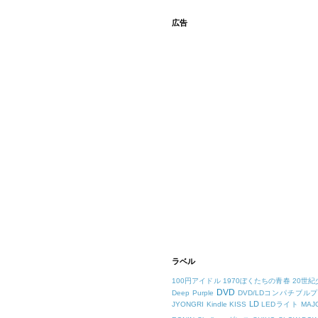
広告
ラベル
100円アイドル
1970ぼくたちの青春
20世紀
DVD
Deep Purple
DVD/LDコンパチブル
LD
JYONGRI
Kindle
KISS
LEDライト
MAJ