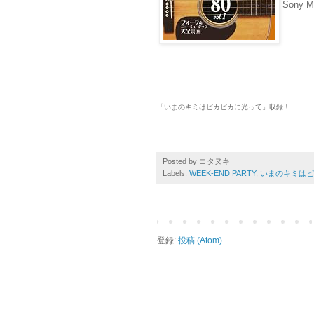
Sony Mu
「いまのキミはピカピカに光って」収録！
Posted by
コタヌキ
Labels:
WEEK-END PARTY
,
いまのキミはピ
登録:
投稿 (Atom)