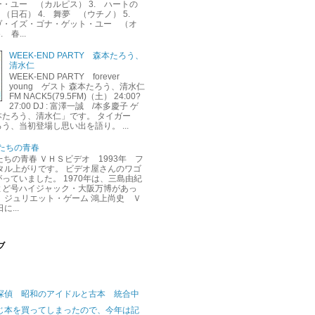
・ユー （カルピス） 3. ハートの
（日石） 4. 舞夢 （ウチノ） 5.
ヴ・イズ・ゴナ・ゲット・ユー （オ
 春...
WEEK-END PARTY 森本たろう、
清水仁
WEEK-END PARTY forever
young ゲスト 森本たろう、清水仁
FM NACK5(79.5FM)（土） 24:00?
27:00 DJ : 富澤一誠 /本多慶子 ゲ
本たろう、清水仁」です。 タイガー
う、当初登場し思い出を語り。 ...
くたちの青春
くたちの青春 ＶＨＳビデオ 1993年 フ
タル上がりです。 ビデオ屋さんのワゴ
っていました。 1970年は、三島由紀
よど号ハイジャック・大阪万博があっ
 ジュリエット・ゲーム 鴻上尚史 Ｖ
に...
ブ
探偵 昭和のアイドルと古本 統合中
じ本を買ってしまったので、今年は記