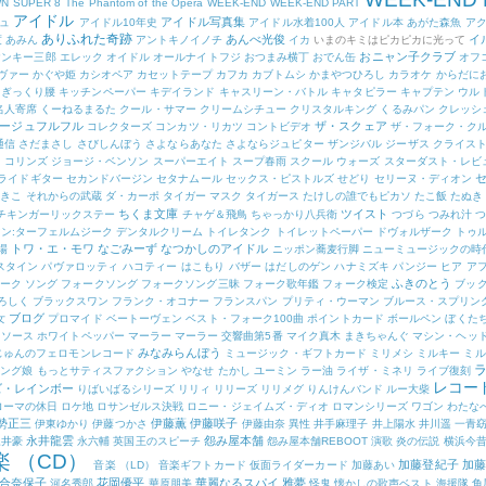
WN
SUPER 8
The Phantom of the Opera
WEEK-END
WEEK-END PART
アイドル
アイドル写真集
ュ
アイドル10年史
アイドル水着100人
アイドル本
あがた森魚
ア
ありふれた奇跡
あんべ光俊
イ
度
あみん
アントキノイノチ
イカ
いまのキミはピカピカに光って
おニャン子クラブ
ヤンキー三郎
エレック
オイドル
オールナイトフジ
おつまみ横丁
おでん缶
オフ
ヴァー
かぐや姫
カシオペア
カセットテープ
カフカ
カブトムシ
かまやつひろし
カラオケ
からだに
ぎっくり腰
キッチンペーパー
キデイランド
キャスリーン・バトル
キャタピラー
キャプテン ウル
名人寄席
くーねるまるた
クール・サマー
クリームシチュー
クリスタルキング
くるみパン
クレッシ
ージュフルフル
ザ・スクェア
コレクターズ
コンカツ・リカツ
コントビデオ
ザ・フォーク・ク
通信
さだまさし
さびしんぼう
さよならあなた
さよならジュピター
ザンジバル
ジーザス クライス
・コリンズ
ジョージ・ベンソン
スーパーエイト
スープ春雨
スクール ウォーズ
スターダスト・レビ
ライドギター
セカンドバージン
セタナムール
セックス・ピストルズ
せどり
セリーヌ・ディオン
ゆきこ
それからの武蔵
ダ・カーポ
タイガー マスク
タイガース
たけしの誰でもピカソ
たこ飯
たぬき
ちくま文庫
ツイスト
チキンガーリックステー
チャゲ＆飛鳥
ちゃっかり八兵衛
つづら
つみれ汁
つ
ン:ターフェルムジーク
デンタルクリーム
トイレタンク
トイレットペーパー
ドヴォルザーク
トゥ
トワ・エ・モワ
なごみーず
なつかしのアイドル
場
ニッポン蕎麦行脚
ニューミュージックの時
スタイン
パヴァロッティ
ハコティー
はこもり
バザー
はだしのゲン
ハナミズキ
パンジー
ヒア ア
ふきのとう
ーク ソング
フォークソング
フォークソング三昧
フォーク歌年鑑
フォーク検定
ブッ
ろしく
ブラックスワン
フランク・オコナー
フランスパン
プリティ・ウーマン
ブルース・スプリン
ブログ
女
プロマイド
ベートーヴェン
ベスト・フォーク100曲
ポイントカード
ボールペン
ぼくた
トソース
ホワイトペッパー
マーラー
マーラー 交響曲第5番
マイク真木
まきちゃんぐ
マシン・ヘッ
みなみらんぼう
じゅんのフェロモンレコード
ミュージック・ギフトカード
ミリメシ
ミルキー
ミル
ニング娘
もっとサティスファクション
やなせ たかし
ユーミン
ラー油
ライザ・ミネリ
ライブ復刻
レコー
ズ・レインボー
りばいばるシリーズ
リリィ
リリーズ
リリメグ
りんけんバンド
ルー大柴
ローマの休日
ロケ地
ロサンゼルス決戦
ロニー・ジェイムズ・ディオ
ロマンシリーズ
ワゴン
わたな
勢正三
伊藤薫
伊藤咲子
伊東ゆかり
伊藤つかさ
伊藤由奈
異性
井手麻理子
井上陽水
井川遥
一青
永井龍雲
怨み屋本舗
永井豪
永六輔
英国王のスピーチ
怨み屋本舗REBOOT
演歌
炎の伝説
横浜今
楽 （CD）
加藤登紀子
加藤
音楽 （LD）
音楽ギフトカード
仮面ライダーカード
加藤あい
合奈保子
花岡優平
華麗なるスパイ
雅夢
河名秀郎
華原朋美
怪鬼
懐かしの歌声ベスト
海援隊
角