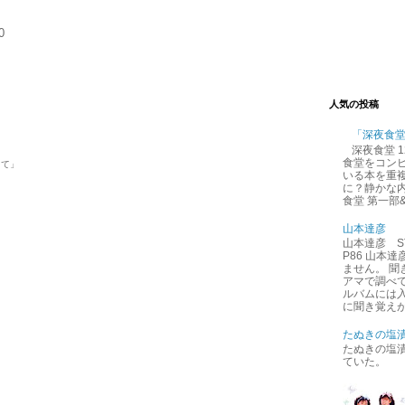
0
人気の投稿
「深夜食
深夜食堂 
食堂をコン
って」
いる本を重
に？静かな内
食堂 第一部
山本達彦
山本達彦 ST
P86 山本
ません。 
アマで調べ
ルバムには
に聞き覚えが
たぬきの塩
たぬきの塩
ていた。