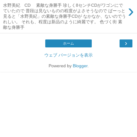
›
水野美紀 CD 素敵な身勝手 珍しく8センチCDがワゴンにで
ていたので 普段は見ないものの程度がよさそうなので ばーっと
見ると「水野美紀」の素敵な身勝手CDが なかなか、ないのでう
れしい。 それも、程度は新品のように綺麗です。 色づく街 素
敵な身勝手
›
ホーム
ウェブ バージョンを表示
Powered by
Blogger
.