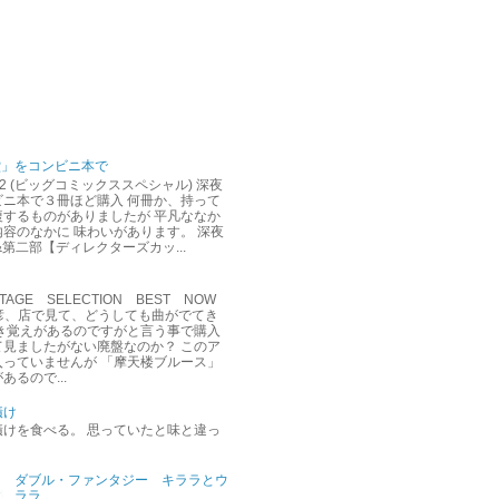
堂」をコンビニ本で
12 (ビッグコミックススペシャル) 深夜
ビニ本で３冊ほど購入 何冊か、持って
複するものがありましたが 平凡ななか
容のなかに 味わいがあります。 深夜
&第二部【ディレクターズカッ...
AGE SELECTION BEST NOW
達彦、店で見て、どうしても曲がでてき
聞き覚えがあるのですがと言う事で購入
て見ましたがない廃盤なのか？ このア
入っていませんが 「摩天楼ブルース」
あるので...
漬け
漬けを食べる。 思っていたと味と違っ
ダブル・ファンタジー キララとウ
ララ