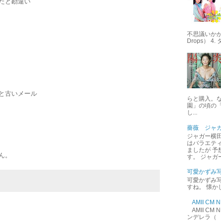
たと勘違い
不思議いかが 
Drops） 4
と古いメール
らと購入。
園」の頃の
し...
薔薇 ジャ
ジャガー横田
はバラエテ
ましたが 予
ん。
す。 ジャガ
可愛かずみ
可愛かずみ写
すね。 懐か
AMII C
AMII C
ンデレラ（ 