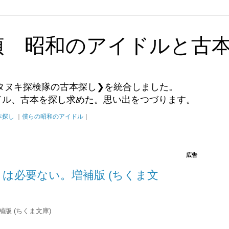
偵 昭和のアイドルと古
タヌキ探検隊の古本探し❯を統合しました。
イドル、古本を探し求めた。思い出をつづります。
本探し
｜
僕らの昭和のアイドル
｜
広告
は必要ない。増補版 (ちくま文
補版 (ちくま文庫)