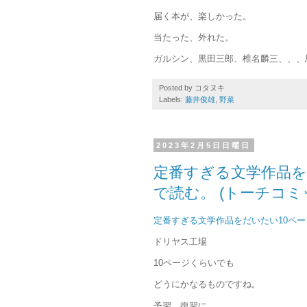
届く本が、楽しかった。
当たった、外れた。
ガルシン、黒田三郎、椎名麟三、、、
Posted by
コタヌキ
Labels:
藤井俊雄
,
野菜
2023年2月5日日曜日
定番すぎる文学作品を
で読む。 (トーチコミ
定番すぎる文学作品をだいたい10ペ
ドリヤス工場
10ページくらいでも
どうにかなるものですね。
予習、復習に