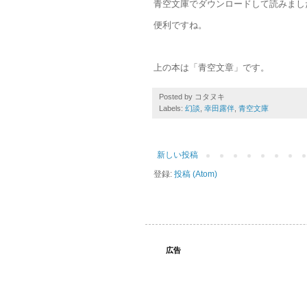
青空文庫でダウンロードして読みまし
便利ですね。
上の本は「青空文章」です。
Posted by
コタヌキ
Labels:
幻談
,
幸田露伴
,
青空文庫
新しい投稿
登録:
投稿 (Atom)
広告