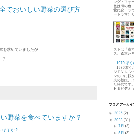
ング・フォー
色は海の色 
安全でおいしい野菜の選び方
愛に恋・ラ
ートラマ） 6.
本を求めていましたが
ストは「森
ス、森本たろ
とで
1970 ぼ
1970ぼ
ジＴＶ レン
ンの中に転が
夫の割腹、
た時代です。
ＨＳビデオ 日
ブログ アーカイ
►
2025
(2)
しい野菜を食べていますか？
▼
2023
(31)
►
7月
(2)
いますか？
►
5月
(2)