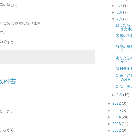
菜の選び方
►
4月
(3)
►
3月
(7)
▼
2月
(7)
するのに参考になります。
ぼくたち
ま文庫
す。
家事の手
子
のですが
野菜の裏
方
あなたは
か？
毎日使え
定番すぎ
教科書
の漫画
幻談 幸
►
1月
(10)
►
2022
(8)
►
2015
(5)
ました。
►
2014
(20)
►
2013
(11)
しながら
►
2012
(9)