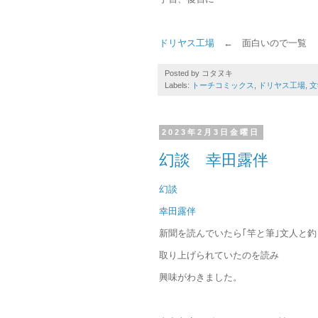
ドリヤス工場
← 面白いので一覧
Posted by
コタヌキ
Labels:
トーチコミックス
,
ドリヤス工場
,
文
2023年2月3日金曜日
幻談 幸田露伴
幻談
幸田露伴
新聞を読んでいたら｢竿と筆｣文人と釣り歩
取り上げられていたのを読み
興味がわきました。