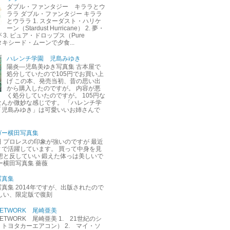
ダブル・ファンタジー キララとウ
ララ ダブル・ファンタジー キララ
とウララ 1. スターダスト・ハリケ
ーン（Stardust Hurricane） 2. 夢・
3. ピュア・ドロップス（Pure
. タキシード・ムーンで夕食...
ハレンチ学園 児島みゆき
陽炎―児島美ゆき写真集 古本屋で
処分していたので105円でお買い上
げ この本、発売当初、昔の思い出
から購入したのですが。 内容が悪
く処分していたのですが。 105円な
なんか微妙な感じです。 「ハレンチ学
「児島みゆき」は可愛いいお姉さんで
ガー横田写真集
 プロレスの印象が強いのですが 最近
ィで活躍しています。 買って中身を見
想と反していい 鍛えた体っは美しいで
ー横田写真集 薔薇
写真集
真集 2014年ですが、出版されたので
しい、限定版で復刻
M NETWORK 尾崎亜美
M NETWORK 尾崎亜美 1. 21世紀のシ
トヨタカーエアコン） 2. マイ・ソ