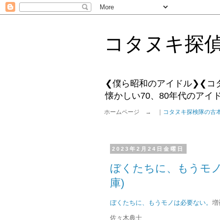
コタヌキ探
❮僕ら昭和のアイドル❯❮コ
懐かしい70、80年代のア
ホームページ → ｜
コタヌキ探検隊の古
2023年2月24日金曜日
ぼくたちに、もうモノ
庫)
ぼくたちに、もうモノは必要ない。
増
佐々木典士