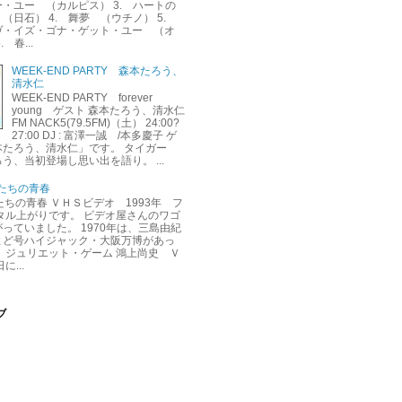
・ユー （カルピス） 3. ハートの
（日石） 4. 舞夢 （ウチノ） 5.
ヴ・イズ・ゴナ・ゲット・ユー （オ
 春...
WEEK-END PARTY 森本たろう、
清水仁
WEEK-END PARTY forever
young ゲスト 森本たろう、清水仁
FM NACK5(79.5FM)（土） 24:00?
27:00 DJ : 富澤一誠 /本多慶子 ゲ
本たろう、清水仁」です。 タイガー
う、当初登場し思い出を語り。 ...
くたちの青春
くたちの青春 ＶＨＳビデオ 1993年 フ
タル上がりです。 ビデオ屋さんのワゴ
っていました。 1970年は、三島由紀
よど号ハイジャック・大阪万博があっ
 ジュリエット・ゲーム 鴻上尚史 Ｖ
に...
ブ