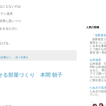
なにもないのは
ッチン道具
世界に思いつつ
人気の投稿
をみるたびに
「深夜食
深夜食堂 
食堂をコン
上げる。
いる本を重
に？静かな内
食堂 第一部
は必要ない。
,
佐々木典士
山本達彦
山本達彦 ST
P86 山本
ません。 
アマで調べ
せる部屋づくり 本間 朝子
ルバムには
に聞き覚えが
たぬきの塩
たぬきの塩
ていた。