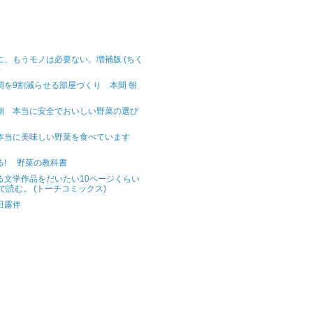
に、もうモノは必要ない。増補版 (ちく
)
間を9割減らせる部屋づくり 本間 朝
側 本当に安全でおいしい野菜の選び
本当に美味しい野菜を食べています
る! 野菜の教科書
る文学作品をだいたい10ページくらい
で読む。 (トーチコミックス)
田露伴