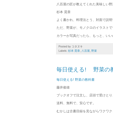
八百屋の匠が教えてくれた美味しい野
杉本 晃章
よく書かれ、料理法とう、対面で説明
ただ、野菜が、モノクロのイラストで
カラーか写真だったら、もっと、いい
Posted by
コタヌキ
Labels:
杉本 晃章
,
八百屋
,
野菜
毎日使える! 野菜の
毎日使える! 野菜の教科書
藤井俊雄
ブックオフで注文し、店頭で受けとり
送料、無料で、安心です。
むかしは古書目録を見ながらワクワク