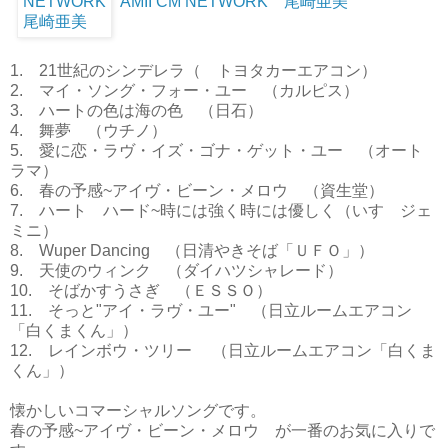
AMII CM NETWORK 尾崎亜美
1. 21世紀のシンデレラ（ トヨタカーエアコン）
2. マイ・ソング・フォー・ユー （カルピス）
3. ハートの色は海の色 （日石）
4. 舞夢 （ウチノ）
5. 愛に恋・ラヴ・イズ・ゴナ・ゲット・ユー （オート
ラマ）
6. 春の予感~アイヴ・ビーン・メロウ （資生堂）
7. ハート ハード~時には強く時には優しく（いすゞジェ
ミニ）
8. Wuper Dancing （日清やきそば「ＵＦＯ」）
9. 天使のウィンク （ダイハツシャレード）
10. そばかすうさぎ （ＥＳＳＯ）
11. そっと"アイ・ラヴ・ユー" （日立ルームエアコン
「白くまくん」）
12. レインボウ・ツリー （日立ルームエアコン「白くま
くん」）
懐かしいコマーシャルソングです。
春の予感~アイヴ・ビーン・メロウ が一番のお気に入りで