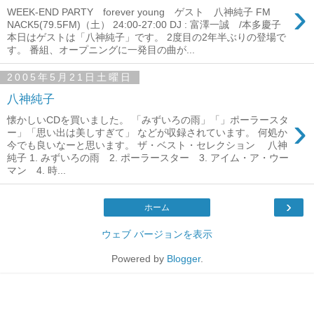
›
WEEK-END PARTY forever young ゲスト 八神純子 FM
NACK5(79.5FM)（土） 24:00-27:00 DJ : 富澤一誠 /本多慶子
本日はゲストは「八神純子」です。 2度目の2年半ぶりの登場で
す。 番組、オープニングに一発目の曲が...
2005年5月21日土曜日
八神純子
›
懐かしいCDを買いました。 「みずいろの雨」「」ポーラースタ
ー」「思い出は美しすぎて」 などが収録されています。 何処か
今でも良いなーと思います。 ザ・ベスト・セレクション 八神
純子 1. みずいろの雨 2. ポーラースター 3. アイム・ア・ウー
マン 4. 時...
›
ホーム
ウェブ バージョンを表示
Powered by
Blogger
.