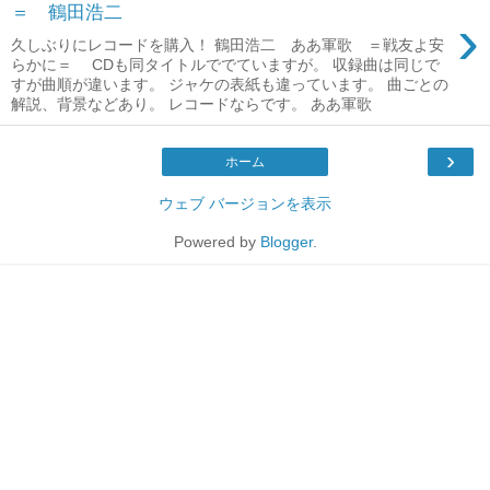
＝ 鶴田浩二
›
久しぶりにレコードを購入！ 鶴田浩二 ああ軍歌 ＝戦友よ安
らかに＝ CDも同タイトルででていますが。 収録曲は同じで
すが曲順が違います。 ジャケの表紙も違っています。 曲ごとの
解説、背景などあり。 レコードならです。 ああ軍歌
›
ホーム
ウェブ バージョンを表示
Powered by
Blogger
.