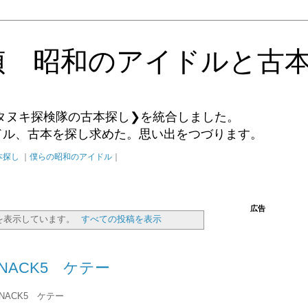
偵 昭和のアイドルと古
タヌキ探検隊の古本探し❯を統合しました。
イドル、古本を探し求めた。思い出をつづります。
本探し
｜
僕らの昭和のアイドル
｜
広告
を表示しています。
すべての投稿を表示
 NACK5 ケテー
ng NACK5 ケテー