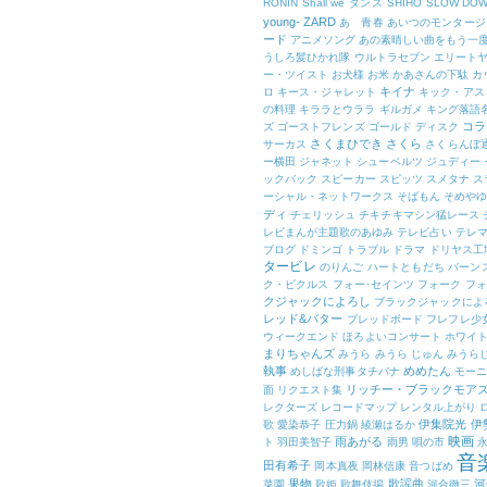
RONIN
Shall we ダンス
SHIHO
SLOW DO
young-
ZARD
あゝ青春
あいつのモンタージ
ード
アニメソング
あの素晴しい曲をもう一
うしろ髪ひかれ隊
ウルトラセブン
エリート
ー・ツイスト
お犬様
お米
かあさんの下駄
カ
キイナ
ロ
キース・ジャレット
キック・アス
の料理
キララとウララ
ギルガメ
キング落語
コラ
ズ
ゴーストフレンズ
ゴールド ディスク
さくまひでき
さくら
サーカス
さくらんぼ
ー横田
ジャネット
シューベルツ
ジュディー
ックバック
スピーカー
スピッツ
スメタナ
ス
ーシャル・ネットワークス
そばもん
そめや
ディ
チェリッシュ
チキチキマシン猛レース
レビまんが主題歌のあゆみ
テレビ占い
テレマ
ブログ
ドミンゴ
トラブル
ドラマ
ドリヤス工
タービレ
のりんご
ハートともだち
バーン
ク・ピクルス
フォー･セインツ
フォーク
フォ
クジャックによろし
ブラックジャックによ
レッド&バター
ブレッドボード
フレフレ少
ウィークエンド
ほろよいコンサート
ホワイ
まりちゃんズ
みうら
みうら じゅん
みうら
執事
めめたん
めしばな刑事タチバナ
モー
リッチー・ブラックモア
面
リクエスト集
レクターズ
レコードマップ
レンタル上がり
伊集院光
伊
歌
愛染恭子
圧力鍋
綾瀬はるか
映画
雨あがる
ト
羽田美智子
雨男
唄の市
音
田有希子
岡本真夜
岡林信康
音つばめ
果物
歌謡曲
河
菜園
歌姫
歌舞伎揚
河合徹三