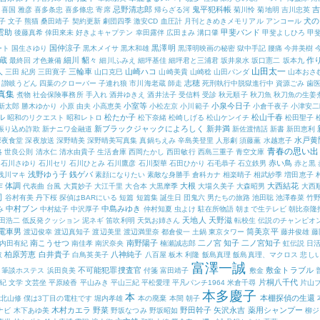
忌野清志郎
鬼平犯科帳
吉
喜国 雅彦
喜多条忠
喜多條忠
寄席
帰らざる河
菊川怜
菊地明
吉川忠英
犬の
子 文子
熊猫
桑田靖子
契約更新
劇団四季
激安CD
血圧計
月刊ときめきメモリアル アンコール
雲助
甲斐バンド
後藤真希
倖田來未
好きよキャプテン
幸田露伴
広田まみ
溝口肇
甲斐よしひろ
甲
国仲涼子
黒澤明
ート
国生さゆり
黒木メイサ
黒木和雄
黒澤明映画の秘密
獄中手記
腰痛
今井美樹
蔵
細川 貂々
作
最終回
才色兼備
細川ふみえ
細坪基佳
細坪君と三浦君
坂井泉水
坂口憲二
坂本九
山田太一
人
三輪車
山崎ハコ
三田 紀房
三田寛子
山口克巳
山崎美貴
山崎稔
山田パンダ
山本おさ
志穂
讃岐うどん
四葉のクローバー
子連れ狼
市川海老蔵
師走
死刑執行中脱獄進行中
資源ごみ
歯
真集
煮物
社会保険事務所
手入れ
酒井ゆきえ
酒井法子
受信料
受診
秋元順子
秋刀魚
秋刀魚の生姜
小室等
小泉今日子
新太郎
勝木ゆかり
小原 由夫
小高恵美
小松左京
小川範子
小倉千夜子
小津安二
ル
松たか子
松山千春
昭和のリクエスト
昭和レトロ
松下奈緒
松崎しげる
松山ケンイチ
松田聖子
新ブラックジャックによろしく
新井満
振り込め詐欺
新ナニワ金融道
新佐渡情話
新書
新田恵利
水戸黄
深夜食堂
深夜放送
深野晴美
深野晴美写真集
真鍋ちえみ
辛島美登里
人形劇
須藤薫
水越恵子
青春の思い出
略
世良公則
清水仁
清水由貴子
生活倉庫
西岡たかし
西田敏行
西島三重子
青空文庫
赤い鳥
石川さゆり
石川セリ
石川ひとみ
石川鷹彦
石川梨華
石田ひかり
石毛恭子
石立鉄男
赤と黒
浅野ゆう子
銭ゲバ
浅川マキ
素顔になりたい
素敵な身勝手
倉科カナ
相楽晴子
相武紗季
増田恵子
作
体調
大根
大西結花
代表曲
台風
大貫妙子
大江千里
大合本
大黒摩季
大場久美子
大森昭男
大西
司
谷村有美
丹下桜
探偵はBARにいる
短篇
短篇集
誕生日
団鬼六
男たちの旅路
池田聡
池澤春菜
竹
中村ブン
中島みゆき
み
中村紘子
中沢厚子
仲村知夏
虫よけ
駐在所物語
朝まで生テレビ
朝比奈隆
天地人
天野滋
田浩二
低反発クッション
泥ネギ
笛吹利明
天気お姉さん
転校生
伝説のチャンピオ
電車男
筒美京平
渡辺俊幸
渡辺真知子
渡辺美里
渡辺満里奈
都倉俊一
土鍋
東京タワー
藤井俊雄
藤
南こうせつ
南野陽子
二ノ宮 知子
二ノ宮知子
内田有紀
南佳孝
南沢奈央
楠瀬誠志郎
虹伝説
日
柏原芳恵
白井貴子
八神純子
取
白鳥英美子
八百屋
板木 利隆
飯島真理
飯島真理、マクロス
悲し
富澤一誠
不可能犯罪捜査官
敷金トラブル
筆談ホステス
浜田良美
付箋
富田靖子
敷金
片桐八千代
紀
文学
文芸坐
平原綾香
平山みき
平山三紀
平松愛理
平凡パンチ1964
米倉千尋
片山
本多慶子
本
本棚探偵の生還
北山修
僕は3丁目の電柱です
堀内孝雄
本の廃棄
本間 朝子
木村カエラ
野菜
野田幹子
矢沢永吉
薬用シャンプー
ナビ
木下あゆ美
野坂なつみ
野坂昭如
柳ジ