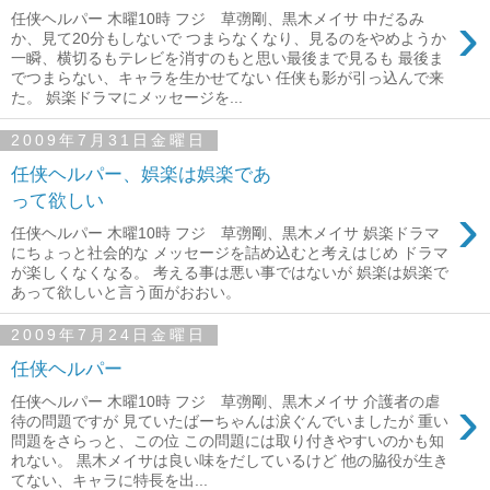
›
任侠ヘルパー 木曜10時 フジ 草彅剛、黒木メイサ 中だるみ
か、見て20分もしないで つまらなくなり、見るのをやめようか
一瞬、横切るもテレビを消すのもと思い最後まで見るも 最後ま
でつまらない、キャラを生かせてない 任侠も影が引っ込んで来
た。 娯楽ドラマにメッセージを...
2009年7月31日金曜日
任侠ヘルパー、娯楽は娯楽であ
って欲しい
›
任侠ヘルパー 木曜10時 フジ 草彅剛、黒木メイサ 娯楽ドラマ
にちょっと社会的な メッセージを詰め込むと考えはじめ ドラマ
が楽しくなくなる。 考える事は悪い事ではないが 娯楽は娯楽で
あって欲しいと言う面がおおい。
2009年7月24日金曜日
任侠ヘルパー
›
任侠ヘルパー 木曜10時 フジ 草彅剛、黒木メイサ 介護者の虐
待の問題ですが 見ていたばーちゃんは涙ぐんでいましたが 重い
問題をさらっと、この位 この問題には取り付きやすいのかも知
れない。 黒木メイサは良い味をだしているけど 他の脇役が生き
てない、キャラに特長を出...