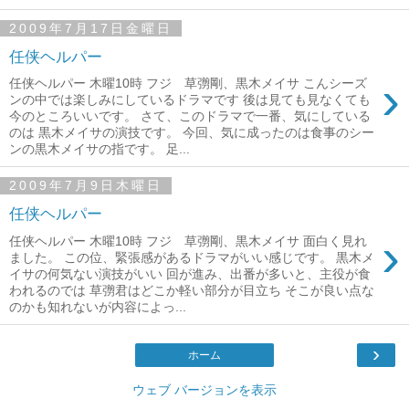
2009年7月17日金曜日
任侠ヘルパー
›
任侠ヘルパー 木曜10時 フジ 草彅剛、黒木メイサ こんシーズ
ンの中では楽しみにしているドラマです 後は見ても見なくても
今のところいいです。 さて、このドラマで一番、気にしている
のは 黒木メイサの演技です。 今回、気に成ったのは食事のシー
ンの黒木メイサの指です。 足...
2009年7月9日木曜日
任侠ヘルパー
›
任侠ヘルパー 木曜10時 フジ 草彅剛、黒木メイサ 面白く見れ
ました。 この位、緊張感があるドラマがいい感じです。 黒木メ
イサの何気ない演技がいい 回が進み、出番が多いと、主役が食
われるのでは 草彅君はどこか軽い部分が目立ち そこが良い点な
のかも知れないが内容によっ...
›
ホーム
ウェブ バージョンを表示