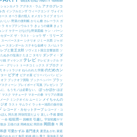
WEEK-END PARTY -forever
アナログレコ
クションカメラ
アグネス・ラム
ルカ
インフルエンザ
ウィークエンド
ヴォイス
コース
オペラ座の怪人
オメガトライブ
オリバ
おいしい 野菜の便利帳
かりん糖
カレーラス
ガ
トラ
キャプテンウルトラ
きょうの健康
きょう
ェンド
ケテー
けなげな野菜図鑑
ケン・バーン
ザ・リリーズ
ルセダーズ
ザ・ラスト・ショウ
ト スーパースター
シナリオ
ジミー大西
ジャガ
ュー
スタンダール
ステキな金縛り
スパムトラ
セレブと貧乏太郎
ソヴィエト国立交響楽団
ソ
ダンディ・ダ
たぬきの塩漬け
たまご
タモリ
テレビ
り銭
ディケンズ
テレビタックル
テ
ドブロク
ルー・グリット
トーチコミックス
ド
のだめカン
代
ネットラジオ
ねらわれた学園
ビデオ
フター
ビデオ屋
ビリーバンバン
ピン
ブラッ
クオフ
ブックオフ買取
ブックペッパー
ブ
グスティーン
プレイボーイ写真
プレゼント
ぽっかぽか
ちに、もうモノは必要ない。
ほぼ
ド
マスク
マチェーテ
マネーの拳
マリアの胃袋
メイちゃんの
メーク
ミンクオイル
ムーミン
ラジオ
ラスト サムライ
ラッキー池田の振付仮
ド
レコード・カセットテープ
レコード・コ
べぽん
阿久悠
阿弥陀堂だより
哀しい予感
愛唱
稲垣潤一
引越し
窈
一命
因幡晃
宇宙戦艦ヤマ
岡田奈々
岡
昔散歩
王様の涙
岡崎友紀
岡田奈
和彦
可愛かずみ
嘉門達夫
夏雲あがれ
家庭
屋のやきそば
角田 郁雄
梶山 季之
蒲池幸子
関