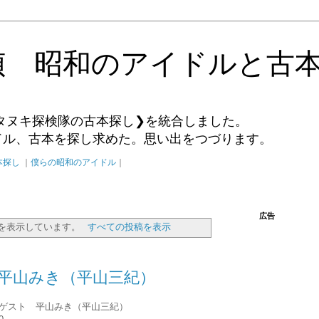
偵 昭和のアイドルと古
タヌキ探検隊の古本探し❯を統合しました。
イドル、古本を探し求めた。思い出をつづります。
本探し
｜
僕らの昭和のアイドル
｜
広告
を表示しています。
すべての投稿を表示
TY 平山みき（平山三紀）
young ゲスト 平山みき（平山三紀）