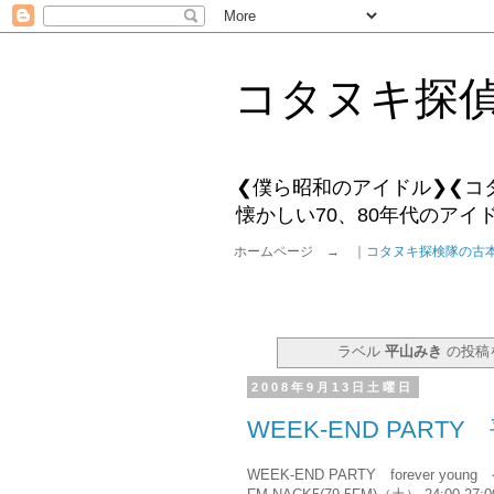
コタヌキ探
❮僕ら昭和のアイドル❯❮コ
懐かしい70、80年代のア
ホームページ → ｜
コタヌキ探検隊の古
ラベル
平山みき
の投稿
2008年9月13日土曜日
WEEK-END PAR
WEEK-END PARTY forever 