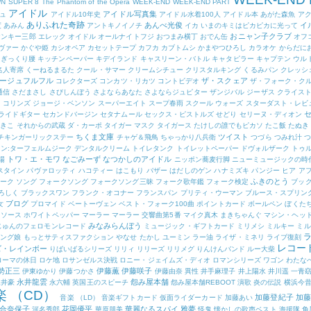
WN
SUPER 8
The Phantom of the Opera
WEEK-END
WEEK-END PART
アイドル
アイドル写真集
ュ
アイドル10年史
アイドル水着100人
アイドル本
あがた森魚
ア
ありふれた奇跡
あんべ光俊
イ
度
あみん
アントキノイノチ
イカ
いまのキミはピカピカに光って
おニャン子クラブ
ヤンキー三郎
エレック
オイドル
オールナイトフジ
おつまみ横丁
おでん缶
オフ
ヴァー
かぐや姫
カシオペア
カセットテープ
カフカ
カブトムシ
かまやつひろし
カラオケ
からだに
ぎっくり腰
キッチンペーパー
キデイランド
キャスリーン・バトル
キャタピラー
キャプテン ウル
名人寄席
くーねるまるた
クール・サマー
クリームシチュー
クリスタルキング
くるみパン
クレッシ
ージュフルフル
ザ・スクェア
コレクターズ
コンカツ・リカツ
コントビデオ
ザ・フォーク・ク
通信
さだまさし
さびしんぼう
さよならあなた
さよならジュピター
ザンジバル
ジーザス クライス
・コリンズ
ジョージ・ベンソン
スーパーエイト
スープ春雨
スクール ウォーズ
スターダスト・レビ
ライドギター
セカンドバージン
セタナムール
セックス・ピストルズ
せどり
セリーヌ・ディオン
ゆきこ
それからの武蔵
ダ・カーポ
タイガー マスク
タイガース
たけしの誰でもピカソ
たこ飯
たぬき
ちくま文庫
ツイスト
チキンガーリックステー
チャゲ＆飛鳥
ちゃっかり八兵衛
つづら
つみれ汁
つ
ン:ターフェルムジーク
デンタルクリーム
トイレタンク
トイレットペーパー
ドヴォルザーク
トゥ
トワ・エ・モワ
なごみーず
なつかしのアイドル
場
ニッポン蕎麦行脚
ニューミュージックの時
スタイン
パヴァロッティ
ハコティー
はこもり
バザー
はだしのゲン
ハナミズキ
パンジー
ヒア ア
ふきのとう
ーク ソング
フォークソング
フォークソング三昧
フォーク歌年鑑
フォーク検定
ブッ
ろしく
ブラックスワン
フランク・オコナー
フランスパン
プリティ・ウーマン
ブルース・スプリン
ブログ
女
プロマイド
ベートーヴェン
ベスト・フォーク100曲
ポイントカード
ボールペン
ぼくた
トソース
ホワイトペッパー
マーラー
マーラー 交響曲第5番
マイク真木
まきちゃんぐ
マシン・ヘッ
みなみらんぼう
じゅんのフェロモンレコード
ミュージック・ギフトカード
ミリメシ
ミルキー
ミル
ニング娘
もっとサティスファクション
やなせ たかし
ユーミン
ラー油
ライザ・ミネリ
ライブ復刻
レコー
ズ・レインボー
りばいばるシリーズ
リリィ
リリーズ
リリメグ
りんけんバンド
ルー大柴
ローマの休日
ロケ地
ロサンゼルス決戦
ロニー・ジェイムズ・ディオ
ロマンシリーズ
ワゴン
わたな
勢正三
伊藤薫
伊藤咲子
伊東ゆかり
伊藤つかさ
伊藤由奈
異性
井手麻理子
井上陽水
井川遥
一青
永井龍雲
怨み屋本舗
永井豪
永六輔
英国王のスピーチ
怨み屋本舗REBOOT
演歌
炎の伝説
横浜今
楽 （CD）
加藤登紀子
加藤
音楽 （LD）
音楽ギフトカード
仮面ライダーカード
加藤あい
合奈保子
花岡優平
華麗なるスパイ
雅夢
河名秀郎
華原朋美
怪鬼
懐かしの歌声ベスト
海援隊
角