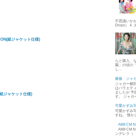
不思議いかが 
Drops） 4
SION(紙ジャケット仕様)
らと購入。
園」の頃の
し...
薔薇 ジャ
ジャガー横田
はバラエテ
ましたが 予
(紙ジャケット仕様)
す。 ジャガ
可愛かずみ
可愛かずみ写
すね。 懐か
AMII C
AMII C
ンデレラ（ 