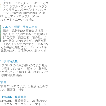
ダブル・ファンタジー キララとウ
ララ ダブル・ファンタジー キララ
とウララ 1. スターダスト・ハリケ
ーン（Stardust Hurricane） 2. 夢・
3. ピュア・ドロップス（Pure
. タキシード・ムーンで夕食...
ハレンチ学園 児島みゆき
陽炎―児島美ゆき写真集 古本屋で
処分していたので105円でお買い上
げ この本、発売当初、昔の思い出
から購入したのですが。 内容が悪
く処分していたのですが。 105円な
なんか微妙な感じです。 「ハレンチ学
「児島みゆき」は可愛いいお姉さんで
ガー横田写真集
 プロレスの印象が強いのですが 最近
ィで活躍しています。 買って中身を見
想と反していい 鍛えた体っは美しいで
ー横田写真集 薔薇
写真集
真集 2014年ですが、出版されたので
しい、限定版で復刻
M NETWORK 尾崎亜美
M NETWORK 尾崎亜美 1. 21世紀のシ
トヨタカーエアコン） 2. マイ・ソ