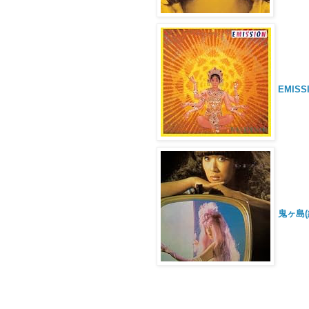
EMIS
鬼ヶ島