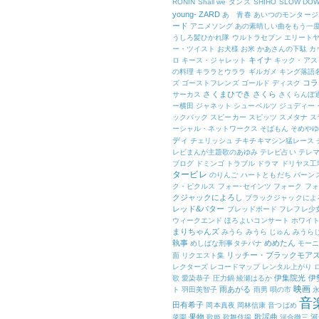
RONIN
Shall we ダンス
SHIHO
SLOW DO
young-
ZARD
あゝ青春
あいつのモンタージ
ード
アニメソング
あの素晴しい曲をもう一
うしろ髪ひかれ隊
ウルトラセブン
エリート
ー・ツイスト
お犬様
お米
かあさんの下駄
カ
キイナ
ロ
キース・ジャレット
キック・アス
の料理
キララとウララ
ギルガメ
キング落語
コラ
ズ
ゴーストフレンズ
ゴールド ディスク
さくまひでき
さくら
サーカス
さくらんぼ
ー横田
ジャネット
シューベルツ
ジュディー
ックバック
スピーカー
スピッツ
スメタナ
ス
ーシャル・ネットワークス
そばもん
そめや
ディ
チェリッシュ
チキチキマシン猛レース
レビまんが主題歌のあゆみ
テレビ占い
テレマ
ブログ
ドミンゴ
トラブル
ドラマ
ドリヤス工
タービレ
のりんご
ハートともだち
バーン
ク・ピクルス
フォー･セインツ
フォーク
フォ
クジャックによろし
ブラックジャックによ
レッド&バター
ブレッドボード
フレフレ少
ウィークエンド
ほろよいコンサート
ホワイ
まりちゃんズ
みうら
みうら じゅん
みうら
執事
めめたん
めしばな刑事タチバナ
モー
リッチー・ブラックモア
面
リクエスト集
レクターズ
レコードマップ
レンタル上がり
伊集院光
伊
歌
愛染恭子
圧力鍋
綾瀬はるか
映画
雨あがる
ト
羽田美智子
雨男
唄の市
音
田有希子
岡本真夜
岡林信康
音つばめ
果物
歌謡曲
河
菜園
歌姫
歌舞伎揚
河合徹三