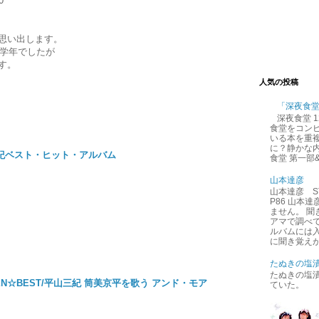
0
思い出します。
低学年でしたが
す。
人気の投稿
「深夜食
深夜食堂 
食堂をコン
いる本を重
に？静かな内
紀ベスト・ヒット・アルバム
食堂 第一部
山本達彦
山本達彦 ST
P86 山本
ません。 
アマで調べ
ルバムには
に聞き覚えが
たぬきの塩
たぬきの塩
EN☆BEST/平山三紀 筒美京平を歌う アンド・モア
ていた。