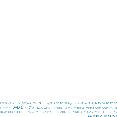
55歳からのハローライフ
Age Free Music！
ATM
少年
3大テノール
ACCIDENT
BaBe
BEAT B
DVD＆ビデオ
プレーヤー
EGO-WRAPPIN
elfin
FM ラジオ
forever young
GUM
GUM デン
NHK
NH
OR
MAJOR ACCIDENT
Music プリペイドカード
NACK5
NHKおかあさんといっしょ
WEEK-END 