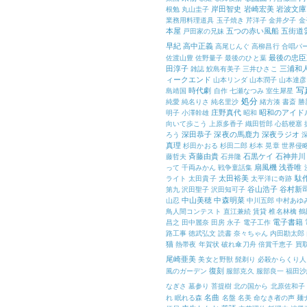
岸田智史
岩崎宏美
岩波文庫
根勉
丸山圭子
業務用料理道具
玉子焼き
芹洋子
金井夕子
金
本屋
五つの赤い風船
五街道
戸田家の兄妹
早紀
高中正義
高尾じんぐ
高柳昌行
合唱パ
最後の忠臣
佐渡山豊
佐野量子
最後のひと葉
田淳子
三浦和
雑誌
鮫島有美子
三井ひさこ
ィークエンド
山本リンダ
山本潤子
山本達彦
写
時代劇
島靖国
自作
七瀬なつみ
室生犀星
処分
純愛
純名りさ
純名里沙
緒方湊
書斎
勝
庄野真代
昭和のアイド
明子
小澤幹雄
昭和
向いて歩こう
上原多香子
織田哲郎
心筋梗塞
深田恭子
深夜の馬鹿力
深夜ラジオ
ろう
真理
杉田かおる
杉田二郎
杉本 晃章
世界侵
斉藤由貴
石黒ケイ
石神井川
藤哲夫
石井隆
扇風機
浅香唯
って
千両みかん
戦争童話集
太田裕美
駄
ライト
太田貴子
太平洋に奇跡
谷山浩子
谷村新
第九
沢田聖子
沢田知可子
中山美穂
中森明菜
山忍
中川五郎
中村あゆ
鳥人間コンテスト
直江兼続
賃貸
椎名林檎
鶴
電子書籍
昌之
田中麗奈
田房 永子
電子工作
路工事
徳武弘文
読書
奈々ちゃん
内田勘太郎
猫
熱帯夜
年賀状
破れ傘刀舟
倍賞千恵子
買
尾崎亜美
美女と野獣
髭剃り
必殺からくり人
復刻
風のガーデン
服部克久
服部良一
福田沙
なぎさ
墓参り
菩提樹
北の国から
北原佐和子
名曲
れ
眠れる森
名盤
名美
命なき者の声
麺