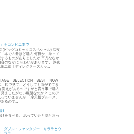
堂」をコンビニ本で
12 (ビッグコミックススペシャル) 深夜
ビニ本で３冊ほど購入 何冊か、持って
複するものがありましたが 平凡ななか
容のなかに 味わいがあります。 深夜
&第二部【ディレクターズカッ...
AGE SELECTION BEST NOW
達彦、店で見て、どうしても曲がでてき
聞き覚えがあるのですがと言う事で購入
て見ましたがない廃盤なのか？ このア
入っていませんが 「摩天楼ブルース」
あるので...
漬け
漬けを食べる。 思っていたと味と違っ
ダブル・ファンタジー キララとウ
ララ