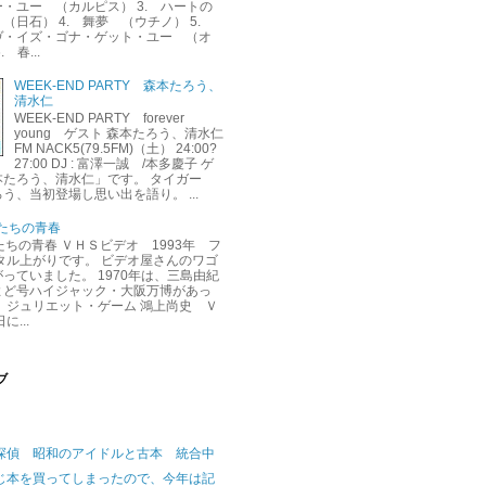
・ユー （カルピス） 3. ハートの
（日石） 4. 舞夢 （ウチノ） 5.
ヴ・イズ・ゴナ・ゲット・ユー （オ
 春...
WEEK-END PARTY 森本たろう、
清水仁
WEEK-END PARTY forever
young ゲスト 森本たろう、清水仁
FM NACK5(79.5FM)（土） 24:00?
27:00 DJ : 富澤一誠 /本多慶子 ゲ
本たろう、清水仁」です。 タイガー
う、当初登場し思い出を語り。 ...
くたちの青春
くたちの青春 ＶＨＳビデオ 1993年 フ
タル上がりです。 ビデオ屋さんのワゴ
っていました。 1970年は、三島由紀
よど号ハイジャック・大阪万博があっ
 ジュリエット・ゲーム 鴻上尚史 Ｖ
に...
ブ
探偵 昭和のアイドルと古本 統合中
じ本を買ってしまったので、今年は記