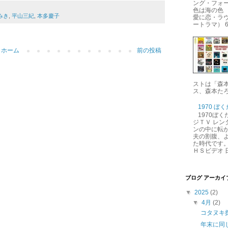
ング・フォー
色は海の色 
みき
,
平山三紀
,
本多慶子
愛に恋・ラ
ートラマ） 6.
ホーム
前の投稿
ストは「森
ス、森本たろ
1970 ぼ
1970ぼ
ジＴＶ レン
ンの中に転が
夫の割腹、
た時代です。
ＨＳビデオ 日
ブログ アーカイ
▼
2025
(2)
▼
4月
(2)
コタヌキ
年末に同