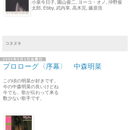
小泉今日子, 園山俊二, ヨーコ・オノ, 沖野俊
太郎, Ebby, 武内享, 高木完, 藤原浩
コタヌキ
2005年9月2日金曜日
プロローグ〈序幕〉 中森明菜
この頃の明菜が好きです。
今の中森明菜の良いけどね
今でも、歌が伝わって来る
数少ない歌手です。