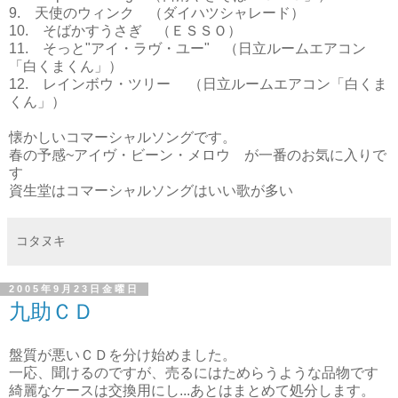
9. 天使のウィンク （ダイハツシャレード）
10. そばかすうさぎ （ＥＳＳＯ）
11. そっと"アイ・ラヴ・ユー" （日立ルームエアコン
「白くまくん」）
12. レインボウ・ツリー （日立ルームエアコン「白くま
くん」）
懐かしいコマーシャルソングです。
春の予感~アイヴ・ビーン・メロウ が一番のお気に入りで
す
資生堂はコマーシャルソングはいい歌が多い
コタヌキ
2005年9月23日金曜日
九助ＣＤ
盤質が悪いＣＤを分け始めました。
一応、聞けるのですが、売るにはためらうような品物です
綺麗なケースは交換用にし...あとはまとめて処分します。