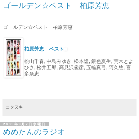
ゴールデン☆ベスト 柏原芳恵
ゴールデン☆ベスト 柏原芳恵
柏原芳恵 ベスト
松山千春, 中島みゆき, 松本隆, 銀色夏生, 荒木とよ
ひさ, 松井五郎, 高見沢俊彦, 五輪真弓, 阿久悠, 喜
多条忠
コタヌキ
2005年9月7日水曜日
めめたんのラジオ