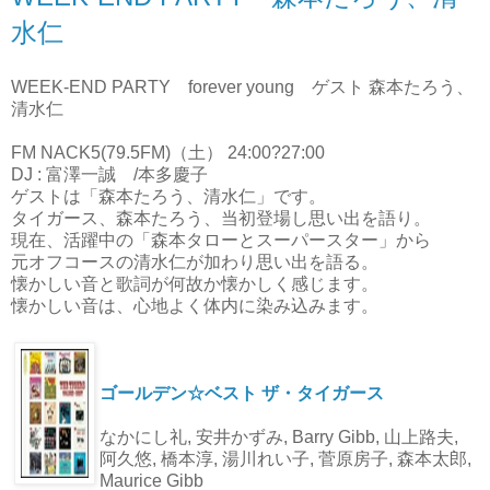
水仁
WEEK-END PARTY forever young ゲスト 森本たろう、
清水仁
FM NACK5(79.5FM)（土） 24:00?27:00
DJ : 富澤一誠 /本多慶子
ゲストは「森本たろう、清水仁」です。
タイガース、森本たろう、当初登場し思い出を語り。
現在、活躍中の「森本タローとスーパースター」から
元オフコースの清水仁が加わり思い出を語る。
懐かしい音と歌詞が何故か懐かしく感じます。
懐かしい音は、心地よく体内に染み込みます。
ゴールデン☆ベスト ザ・タイガース
なかにし礼, 安井かずみ, Barry Gibb, 山上路夫,
阿久悠, 橋本淳, 湯川れい子, 菅原房子, 森本太郎,
Maurice Gibb