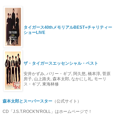
タイガース40thメモリアルBEST+チャリティー
ショーLIVE
ザ・タイガースエッセンシャル・ベスト
安井かずみ, バリー・ギブ, 阿久悠, 橋本淳, 菅原
房子, 山上路夫, 森本太郎, なかにし礼, モーリ
ス・ギブ, 東海林修
森本太郎とスーパースター
（公式サイト）
CD「J.S.T.ROCK'N'ROLL」はホームページで！