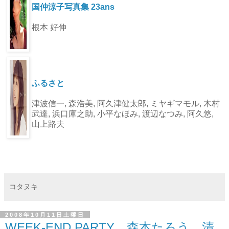
国仲涼子写真集 23ans
根本 好伸
ふるさと
津波信一, 森浩美, 阿久津健太郎, ミヤギマモル, 木村
武達, 浜口庫之助, 小平なほみ, 渡辺なつみ, 阿久悠,
山上路夫
コタヌキ
2008年10月11日土曜日
WEEK-END PARTY 森本たろう、清