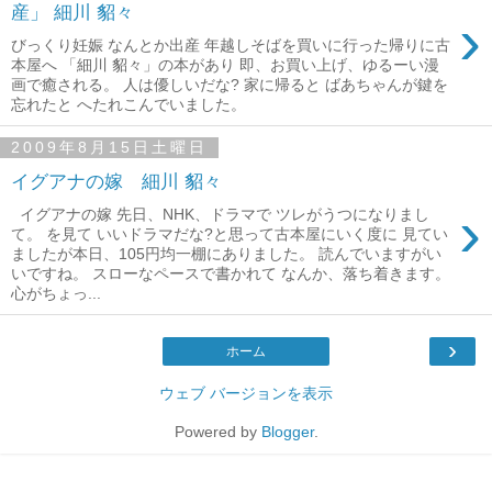
産」 細川 貂々
›
びっくり妊娠 なんとか出産 年越しそばを買いに行った帰りに古
本屋へ 「細川 貂々」の本があり 即、お買い上げ、ゆるーい漫
画で癒される。 人は優しいだな? 家に帰ると ばあちゃんが鍵を
忘れたと へたれこんでいました。
2009年8月15日土曜日
イグアナの嫁 細川 貂々
›
イグアナの嫁 先日、NHK、ドラマで ツレがうつになりまし
て。 を見て いいドラマだな?と思って古本屋にいく度に 見てい
ましたが本日、105円均一棚にありました。 読んでいますがい
いですね。 スローなペースで書かれて なんか、落ち着きます。
心がちょっ...
›
ホーム
ウェブ バージョンを表示
Powered by
Blogger
.