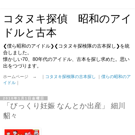
コタヌキ探偵 昭和のアイ
ドルと古本
❮僕ら昭和のアイドル❯❮コタヌキ探検隊の古本探し❯を統
合しました。
懐かしい70、80年代のアイドル、古本を探し求めた。思い
出をつづります。
ホームページ → ｜
コタヌキ探検隊の古本探し
｜
僕らの昭和のア
イドル
｜
2010年1月1日金曜日
「びっくり妊娠 なんとか出産」 細川
貂々