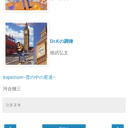
Dr.Kの調律
徳武弘文
trapezium~雲の中の星達~
河合徹三
コタヌキ
‹
›
ホーム