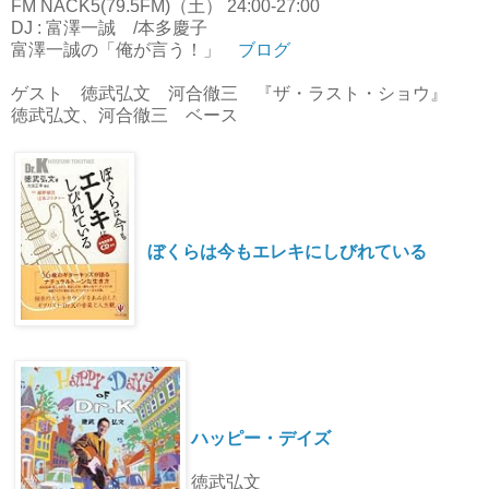
FM NACK5(79.5FM)（土） 24:00-27:00
DJ : 富澤一誠 /本多慶子
富澤一誠の「俺が言う！」
ブログ
ゲスト 徳武弘文 河合徹三 『ザ・ラスト・ショウ』
徳武弘文、河合徹三 ベース
ぼくらは今もエレキにしびれている
ハッピー・デイズ
徳武弘文