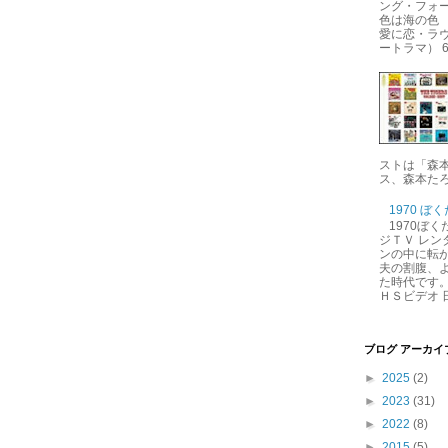
ング・フォー
色は海の色 
愛に恋・ラ
ートラマ） 6.
ストは「森
ス、森本たろ
1970 ぼ
1970ぼ
ジＴＶ レン
ンの中に転が
夫の割腹、
た時代です。
ＨＳビデオ 日
ブログ アーカイ
►
2025
(2)
►
2023
(31)
►
2022
(8)
►
2015
(5)