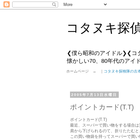
コタヌキ探
❮僕ら昭和のアイドル❯❮コ
懐かしい70、80年代のア
ホームページ → ｜
コタヌキ探検隊の古
2005年7月13日水曜日
ポイントカード(T.T)
ポイントカード(T.T)
最近、スーパーで買い物をする場合は
肩から下げられるのて、折りたたむと
この買い物袋を持ってスーパーで買い物