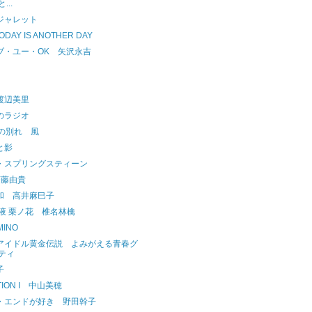
...
ジャレット
DAY IS ANOTHER DAY
ブ・ユー・OK 矢沢永吉
渡辺美里
のラジオ
才の別れ 風
と影
・スプリングスティーン
斉藤由貴
和 高井麻巳子
液 栗ノ花 椎名林檎
MINO
アイドル黄金伝説 よみがえる青春グ
ティ
子
TION I 中山美穂
・エンドが好き 野田幹子