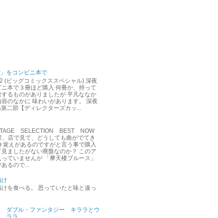
堂」をコンビニ本で
12 (ビッグコミックススペシャル) 深夜
ビニ本で３冊ほど購入 何冊か、持って
複するものがありましたが 平凡ななか
容のなかに 味わいがあります。 深夜
&第二部【ディレクターズカッ...
AGE SELECTION BEST NOW
達彦、店で見て、どうしても曲がでてき
聞き覚えがあるのですがと言う事で購入
て見ましたがない廃盤なのか？ このア
入っていませんが 「摩天楼ブルース」
あるので...
漬け
漬けを食べる。 思っていたと味と違っ
ダブル・ファンタジー キララとウ
ララ