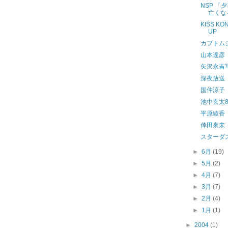
NSP 
亡くな
KISS KO
UP
カブトム
山本達彦
矢沢永吉写真
深夜放送
国仲涼子
池中玄太
平原綾香
倖田來未
スターダ
►
6月
(19)
►
5月
(2)
►
4月
(7)
►
3月
(7)
►
2月
(4)
►
1月
(1)
►
2004
(1)