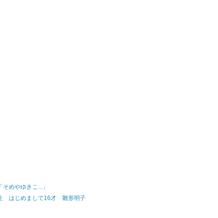
そめやゆきこ...」
生 はじめまして16才 雛形明子