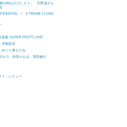
「夕暮れ時はさびしそう」 天野滋さん
る
NFIDENTIAL / X-TREME CLOSE-
シ
集 SUPER PHOTO LIVE!
 伊集院光
 めぐり逢えたね
80キロ 杉田かおる、西田敏行
スト・レビュー