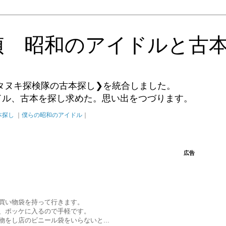
偵 昭和のアイドルと古
タヌキ探検隊の古本探し❯を統合しました。
イドル、古本を探し求めた。思い出をつづります。
本探し
｜
僕らの昭和のアイドル
｜
広告
買い物袋を持って行きます。
、ポッケに入るので手軽です。
をし店のビニール袋をいらないと...