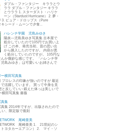
ダブル・ファンタジー キララとウ
ララ ダブル・ファンタジー キララ
とウララ 1. スターダスト・ハリケ
ーン（Stardust Hurricane） 2. 夢・
3. ピュア・ドロップス（Pure
. タキシード・ムーンで夕食...
ハレンチ学園 児島みゆき
陽炎―児島美ゆき写真集 古本屋で
処分していたので105円でお買い上
げ この本、発売当初、昔の思い出
から購入したのですが。 内容が悪
く処分していたのですが。 105円な
なんか微妙な感じです。 「ハレンチ学
「児島みゆき」は可愛いいお姉さんで
ガー横田写真集
 プロレスの印象が強いのですが 最近
ィで活躍しています。 買って中身を見
想と反していい 鍛えた体っは美しいで
ー横田写真集 薔薇
写真集
真集 2014年ですが、出版されたので
しい、限定版で復刻
M NETWORK 尾崎亜美
M NETWORK 尾崎亜美 1. 21世紀のシ
トヨタカーエアコン） 2. マイ・ソ