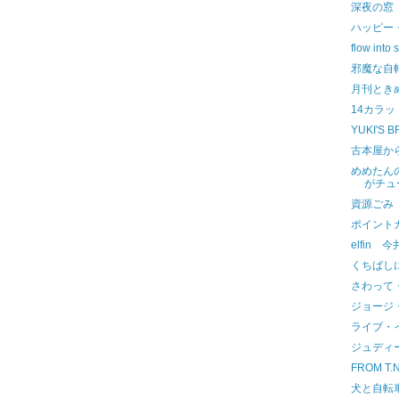
深夜の窓
ハッピー
flow in
邪魔な自
月刊とき
14カラ
YUKI'S
古本屋か
めめたん
がチュ
資源ごみ
ポイントカー
elfin 
くちばしに
さわって
ジョージ
ライブ・
ジュディ
FROM T
犬と自転