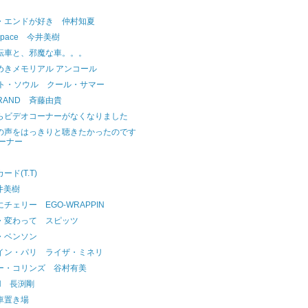
・エンドが好き 仲村知夏
to space 今井美樹
転車と、邪魔な車。。。
めきメモリアル アンコール
ット・ソウル クール・サマー
 BRAND 斉藤由貴
らビデオコーナーがなくなりました
の声をはっきりと聴きたかったのです
ーナー
ド(T.T)
今井美樹
チェリー EGO-WRAPPIN
・変わって スピッツ
・ベンソン
イン・パリ ライザ・ミネリ
ー・コリンズ 谷村有美
.N 長渕剛
車置き場