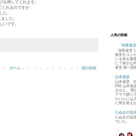
プを押してくれます。
してくれるのですが
した。
えました。
しいです。
人気の投稿
「深夜食
深夜食堂 
食堂をコン
いる本を重
に？静かな内
食堂 第一部
ホーム
前の投稿
山本達彦
山本達彦 ST
P86 山本
ません。 
アマで調べ
ルバムには
に聞き覚えが
たぬきの塩
たぬきの塩
ていた。