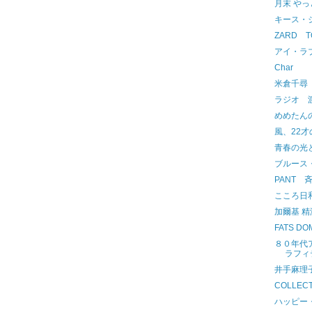
月末 やっと
キース・
ZARD TO
アイ・ラ
Char
米倉千尋
ラジオ 
めめたん
風、22
青春の光
ブルース
PANT 
こころ日
加爾基 精
FATS DO
８０年代
ラフィ
井手麻理
COLLEC
ハッピー