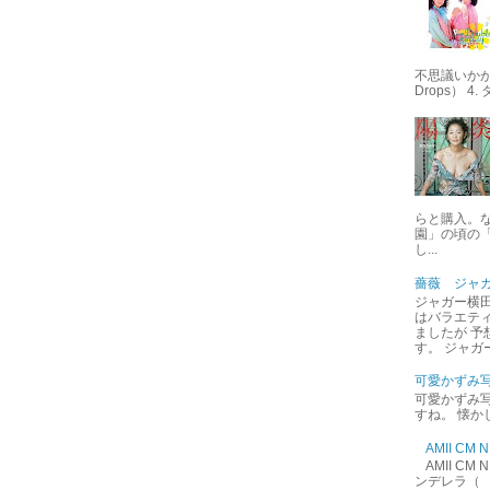
不思議いかが 
Drops） 4
らと購入。
園」の頃の
し...
薔薇 ジャ
ジャガー横田
はバラエテ
ましたが 予
す。 ジャガ
可愛かずみ
可愛かずみ写
すね。 懐か
AMII C
AMII C
ンデレラ（ 