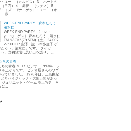
・ユー （カルピス） 3. ハートの
（日石） 4. 舞夢 （ウチノ） 5.
ヴ・イズ・ゴナ・ゲット・ユー （オ
 春...
WEEK-END PARTY 森本たろう、
清水仁
WEEK-END PARTY forever
young ゲスト 森本たろう、清水仁
FM NACK5(79.5FM)（土） 24:00?
27:00 DJ : 富澤一誠 /本多慶子 ゲ
本たろう、清水仁」です。 タイガー
う、当初登場し思い出を語り。 ...
くたちの青春
くたちの青春 ＶＨＳビデオ 1993年 フ
タル上がりです。 ビデオ屋さんのワゴ
っていました。 1970年は、三島由紀
よど号ハイジャック・大阪万博があっ
 ジュリエット・ゲーム 鴻上尚史 Ｖ
に...
ブ