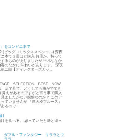
堂」をコンビニ本で
12 (ビッグコミックススペシャル) 深夜
ビニ本で３冊ほど購入 何冊か、持って
複するものがありましたが 平凡ななか
容のなかに 味わいがあります。 深夜
&第二部【ディレクターズカッ...
AGE SELECTION BEST NOW
達彦、店で見て、どうしても曲がでてき
聞き覚えがあるのですがと言う事で購入
て見ましたがない廃盤なのか？ このア
入っていませんが 「摩天楼ブルース」
あるので...
漬け
漬けを食べる。 思っていたと味と違っ
ダブル・ファンタジー キララとウ
ララ