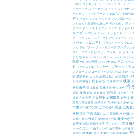
ー横田
ジャネット
シューベルツ
ジュディー
ックバック
スピーカー
スピッツ
スメタナ
ス
ーシャル・ネットワークス
そばもん
そめや
ディ
チェリッシュ
チキチキマシン猛レース
レビまんが主題歌のあゆみ
テレビ占い
テレマ
ブログ
ドミンゴ
トラブル
ドラマ
ドリヤス工
タービレ
のりんご
ハートともだち
バーン
ク・ピクルス
フォー･セインツ
フォーク
フォ
クジャックによろし
ブラックジャックによ
レッド&バター
ブレッドボード
フレフレ少
ウィークエンド
ほろよいコンサート
ホワイ
まりちゃんズ
みうら
みうら じゅん
みうら
執事
めめたん
めしばな刑事タチバナ
モー
リッチー・ブラックモア
面
リクエスト集
レクターズ
レコードマップ
レンタル上がり
伊集院光
伊
歌
愛染恭子
圧力鍋
綾瀬はるか
映画
雨あがる
ト
羽田美智子
雨男
唄の市
音
田有希子
岡本真夜
岡林信康
音つばめ
果物
歌謡曲
河
菜園
歌姫
歌舞伎揚
河合徹三
岸田智史
岩崎宏美
岩波文庫
根勉
丸山圭子
業務用料理道具
玉子焼き
芹洋子
金井夕子
金
本屋
五つの赤い風船
五街道
戸田家の兄妹
早紀
高中正義
高尾じんぐ
高柳昌行
合唱パ
最後の忠臣
佐渡山豊
佐野量子
最後のひと葉
田淳子
三浦和
雑誌
鮫島有美子
三井ひさこ
ィークエンド
山本リンダ
山本潤子
山本達彦
写
時代劇
島靖国
自作
七瀬なつみ
室生犀星