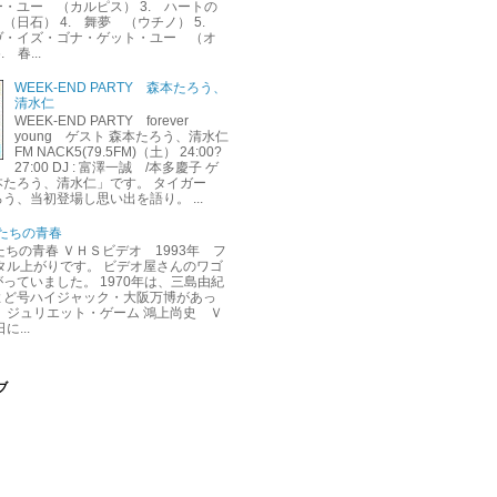
・ユー （カルピス） 3. ハートの
（日石） 4. 舞夢 （ウチノ） 5.
ヴ・イズ・ゴナ・ゲット・ユー （オ
 春...
WEEK-END PARTY 森本たろう、
清水仁
WEEK-END PARTY forever
young ゲスト 森本たろう、清水仁
FM NACK5(79.5FM)（土） 24:00?
27:00 DJ : 富澤一誠 /本多慶子 ゲ
本たろう、清水仁」です。 タイガー
う、当初登場し思い出を語り。 ...
くたちの青春
くたちの青春 ＶＨＳビデオ 1993年 フ
タル上がりです。 ビデオ屋さんのワゴ
っていました。 1970年は、三島由紀
よど号ハイジャック・大阪万博があっ
 ジュリエット・ゲーム 鴻上尚史 Ｖ
に...
ブ