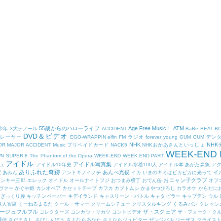
55歳からのハローライフ
Age Free Music！
ATM
少年
3大テノール
ACCIDENT
BaBe
BEAT B
DVD＆ビデオ
プレーヤー
EGO-WRAPPIN
elfin
FM ラジオ
forever young
GUM
GUM デン
NHK
NH
OR
MAJOR ACCIDENT
Music プリペイドカード
NACK5
NHKおかあさんといっしょ
WEEK-END 
WN
SUPER 8
The Phantom of the Opera
WEEK-END
WEEK-END PART
アイドル
アイドル写真集
ュ
アイドル10年史
アイドル水着100人
アイドル本
あがた森魚
ア
ありふれた奇跡
あんべ光俊
イ
度
あみん
アントキノイノチ
イカ
いまのキミはピカピカに光って
おニャン子クラブ
ヤンキー三郎
エレック
オイドル
オールナイトフジ
おつまみ横丁
おでん缶
オフ
ヴァー
かぐや姫
カシオペア
カセットテープ
カフカ
カブトムシ
かまやつひろし
カラオケ
からだに
ぎっくり腰
キッチンペーパー
キデイランド
キャスリーン・バトル
キャタピラー
キャプテン ウル
名人寄席
くーねるまるた
クール・サマー
クリームシチュー
クリスタルキング
くるみパン
クレッシ
ージュフルフル
ザ・スクェア
コレクターズ
コンカツ・リカツ
コントビデオ
ザ・フォーク・ク
通信
さだまさし
さびしんぼう
さよならあなた
さよならジュピター
ザンジバル
ジーザス クライス