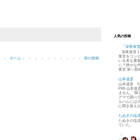
人気の投稿
「深夜食
深夜食堂 
食堂をコン
ホーム
前の投稿
いる本を重
に？静かな内
食堂 第一部
山本達彦
山本達彦 ST
P86 山本
ません。 
アマで調べ
ルバムには
に聞き覚えが
たぬきの塩
たぬきの塩
ていた。