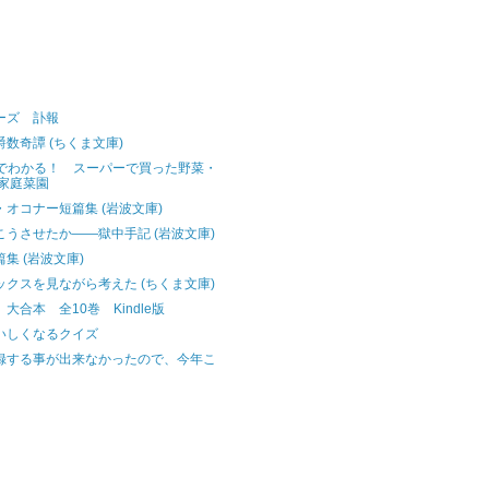
ーズ 訃報
数奇譚 (ちくま文庫)
beでわかる！ スーパーで買った野菜・
家庭菜園
オコナー短篇集 (岩波文庫)
こうさせたか――獄中手記 (岩波文庫)
集 (岩波文庫)
ックスを見ながら考えた (ちくま文庫)
大合本 全10巻 Kindle版
いしくなるクイズ
録する事が出来なかったので、今年こ