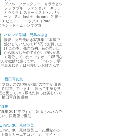
ダブル・ファンタジー キララとウ
ララ ダブル・ファンタジー キララ
とウララ 1. スターダスト・ハリケ
ーン（Stardust Hurricane） 2. 夢・
3. ピュア・ドロップス（Pure
. タキシード・ムーンで夕食...
ハレンチ学園 児島みゆき
陽炎―児島美ゆき写真集 古本屋で
処分していたので105円でお買い上
げ この本、発売当初、昔の思い出
から購入したのですが。 内容が悪
く処分していたのですが。 105円な
なんか微妙な感じです。 「ハレンチ学
「児島みゆき」は可愛いいお姉さんで
ガー横田写真集
 プロレスの印象が強いのですが 最近
ィで活躍しています。 買って中身を見
想と反していい 鍛えた体っは美しいで
ー横田写真集 薔薇
写真集
真集 2014年ですが、出版されたので
しい、限定版で復刻
M NETWORK 尾崎亜美
M NETWORK 尾崎亜美 1. 21世紀のシ
トヨタカーエアコン） 2. マイ・ソ