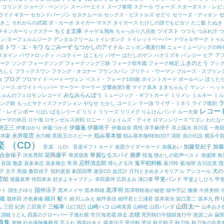
・コリンズ
ジョージ・ベンソン
スーパーエイト
スープ春雨
スクール ウォーズ
スターダスト・レビ
ライドギター
セカンドバージン
セタナムール
セックス・ピストルズ
せどり
セリーヌ・ディオン
ゆきこ
それからの武蔵
ダ・カーポ
タイガー マスク
タイガース
たけしの誰でもピカソ
たこ飯
たぬき
ちくま文庫
ツイスト
チキンガーリックステー
チャゲ＆飛鳥
ちゃっかり八兵衛
つづら
つみれ汁
つ
ン:ターフェルムジーク
デンタルクリーム
トイレタンク
トイレットペーパー
ドヴォルザーク
トゥ
トワ・エ・モワ
なごみーず
なつかしのアイドル
場
ニッポン蕎麦行脚
ニューミュージックの時
スタイン
パヴァロッティ
ハコティー
はこもり
バザー
はだしのゲン
ハナミズキ
パンジー
ヒア ア
ふきのとう
ーク ソング
フォークソング
フォークソング三昧
フォーク歌年鑑
フォーク検定
ブッ
ろしく
ブラックスワン
フランク・オコナー
フランスパン
プリティ・ウーマン
ブルース・スプリン
ブログ
女
プロマイド
ベートーヴェン
ベスト・フォーク100曲
ポイントカード
ボールペン
ぼくた
トソース
ホワイトペッパー
マーラー
マーラー 交響曲第5番
マイク真木
まきちゃんぐ
マシン・ヘッ
みなみらんぼう
じゅんのフェロモンレコード
ミュージック・ギフトカード
ミリメシ
ミルキー
ミル
ニング娘
もっとサティスファクション
やなせ たかし
ユーミン
ラー油
ライザ・ミネリ
ライブ復刻
レコー
ズ・レインボー
りばいばるシリーズ
リリィ
リリーズ
リリメグ
りんけんバンド
ルー大柴
ローマの休日
ロケ地
ロサンゼルス決戦
ロニー・ジェイムズ・ディオ
ロマンシリーズ
ワゴン
わたな
勢正三
伊藤薫
伊藤咲子
伊東ゆかり
伊藤つかさ
伊藤由奈
異性
井手麻理子
井上陽水
井川遥
一青
永井龍雲
怨み屋本舗
永井豪
永六輔
英国王のスピーチ
怨み屋本舗REBOOT
演歌
炎の伝説
横浜今
楽 （CD）
加藤登紀子
加藤
音楽 （LD）
音楽ギフトカード
仮面ライダーカード
加藤あい
合奈保子
花岡優平
華麗なるスパイ
雅夢
河名秀郎
華原朋美
怪鬼
懐かしの歌声ベスト
海援隊
角
忌野清志郎
鬼平犯科帳
吉
喜国 雅彦
喜多条忠
喜多條忠
寄席
帰らざる河
菊川怜
菊地明
吉川忠英
犬の
子 文子
熊猫
桑田靖子
契約更新
劇団四季
激安CD
血圧計
月刊ときめきメモリアル アンコール
雲助
甲斐バンド
後藤真希
倖田來未
好きよキャプテン
幸田露伴
広田まみ
溝口肇
甲斐よしひろ
甲
国仲涼子
黒澤明
ート
国生さゆり
黒木メイサ
黒木和雄
黒澤明映画の秘密
獄中手記
腰痛
今井美樹
蔵
細川 貂々
作
最終回
才色兼備
細川ふみえ
細坪基佳
細坪君と三浦君
坂井泉水
坂口憲二
坂本九
山田太一
人
三輪車
山崎ハコ
三田 紀房
三田寛子
山口克巳
山崎美貴
山崎稔
山田パンダ
山本おさ
志穂
讃岐うどん
四葉のクローバー
子連れ狼
市川海老蔵
師走
死刑執行中脱獄進行中
資源ごみ
歯
真集
煮物
社会保険事務所
手入れ
酒井ゆきえ
酒井法子
受信料
受診
秋元順子
秋刀魚
秋刀魚の生姜