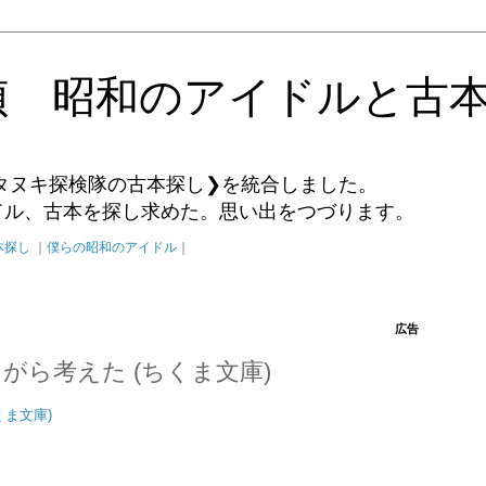
偵 昭和のアイドルと古
タヌキ探検隊の古本探し❯を統合しました。
イドル、古本を探し求めた。思い出をつづります。
本探し
｜
僕らの昭和のアイドル
｜
広告
がら考えた (ちくま文庫)
くま文庫)