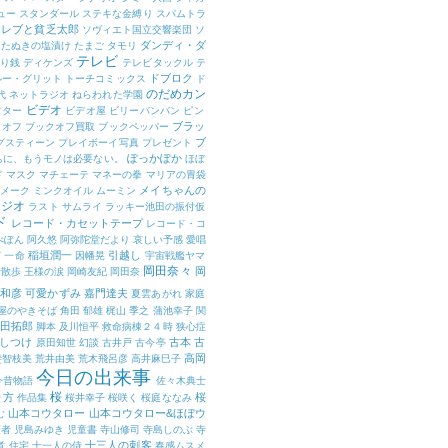
ュー
スタンダール
ステキな金縛り
スパムトラ
セレブと貧乏太郎
ソヴィエト国立交響楽団
ソ
ダンディ・ダ
たぬきの塩漬け
たまご
タモリ
テレビ
り銭
ディケンズ
テレビタックル
テ
ドブロク
ルー・グリット
トーチコミックス
ド
のだめカン
代
ネットラジオ
ねらわれた学園
ビデオ
フター
ビデオ屋
ビリーバンバン
ピン
ブラッ
クオフ
ブックオフ買取
ブックペッパー
ブ
グスティーン
プレイボーイ写真
プレゼント
ぽっかぽか
ちに、もうモノは必要ない。
ほぼ
ド
マスク
マチェーテ
マネーの拳
マリアの胃袋
メイちゃんの
メーク
ミンクオイル
ムーミン
ラジオ
ラスト サムライ
ラッキー池田の振付仮
ド
レコード・カセットテープ
レコード・コ
べぽん
阿久悠
阿弥陀堂だより
哀しい予感
愛唱
稲垣潤一
引越し
窈
一命
因幡晃
宇宙戦艦ヤマ
岡田奈々
岡
昔散歩
王様の涙
岡崎友紀
岡田奈
和彦
可愛かずみ
嘉門達夫
夏雲あがれ
家庭
屋のやきそば
角田 郁雄
梶山 季之
蒲池幸子
関
田拓郎
脚本
及川恒平
救命病棟２４時
狭心症
しつけ
古本
古
原田知世
幻談
古井戸
古今亭
高岡
斐智枝美
荒井由美
荒木飛呂彦
高井麻巳子
今日の出来事
今昔物語
佐々木典士
桜
り方
桜
作品集
桜井幸子
桜咲く
桜庭ななみ
山本コウタロー
山本コウタロー&ほぼウ
む
医者
児島みゆき
児童書
寺山修司
寺島しのぶ
寺
十三人の刺客
煮
住宅
十一人の侍
春感ムスメ