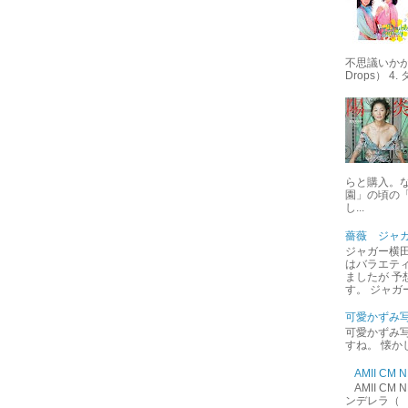
不思議いかが 
Drops） 4
らと購入。
園」の頃の
し...
薔薇 ジャ
ジャガー横田
はバラエテ
ましたが 予
す。 ジャガ
可愛かずみ
可愛かずみ写
すね。 懐か
AMII C
AMII C
ンデレラ（ 