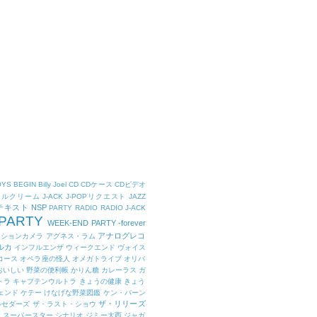
OYS
BEGIN
Billy Joel
CD
CDケース
CDビデオ
タルクリーム
J-ACK
J-POPリクエスト
JAZZ
Kテキスト
NSP
PARTY
RADIO
RADIO J-ACK
PARTY
WEEK-END PARTY -forever
アナログレコ
クションカメラ
アグネス・ラム
ルカ
インフルエンザ
ウィークエンド
ヴォイス
コース
オペラ座の怪人
オメガトライブ
オリバ
おいしい 野菜の便利帳
かりん糖
カレーラス
ガ
トラ
キャプテンウルトラ
きょうの健康
きょう
ェンド
ケテー
けなげな野菜図鑑
ケン・バーン
ザ・リリーズ
ルセダーズ
ザ・ラスト・ショウ
ト スーパースター
シナリオ
ジミー大西
ジャガ