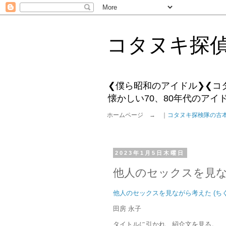
コタヌキ探
❮僕ら昭和のアイドル❯❮コ
懐かしい70、80年代のア
ホームページ → ｜
コタヌキ探検隊の古
2023年1月5日木曜日
他人のセックスを見な
他人のセックスを見ながら考えた (ち
田房 永子
タイトルに引かれ、紹介文を見る。