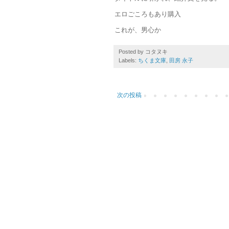
エロごころもあり購入
これが、男心か
Posted by
コタヌキ
Labels:
ちくま文庫
,
田房 永子
次の投稿