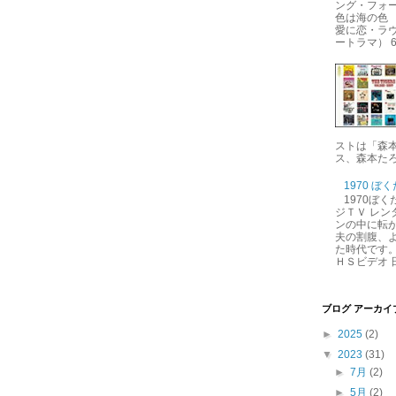
ング・フォー
色は海の色 
愛に恋・ラ
ートラマ） 6.
ストは「森
ス、森本たろ
1970 ぼ
1970ぼ
ジＴＶ レン
ンの中に転が
夫の割腹、
た時代です。
ＨＳビデオ 日
ブログ アーカイ
►
2025
(2)
▼
2023
(31)
►
7月
(2)
►
5月
(2)