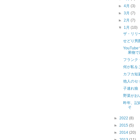
►
4月
(3)
►
3月
(7)
►
2月
(7)
▼
1月
(10)
ザ・リリ
せどり男爵
YouTu
果物で
フランク・
何が私を
カフカ短篇
他人のセ
子連れ狼 
野菜がお
昨年、記
そ
►
2022
(8)
►
2015
(5)
►
2014
(20)
►
2013
(11)