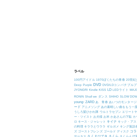
ラベル
100円アイドル
1970ぼくたちの青春
20世紀
DVD
Deep Purple
DVD/LDコンパチブル
LD
JYONGRI
Kindle
KISS
LEDライト
MAJ
RONIN
Shall we ダンス
SHIHO
SLOW DO
young-
ZARD
あゝ青春
あいつのモンタージ
ード
アニメソング
あの素晴しい曲をもう一
うしろ髪ひかれ隊
ウルトラセブン
エリート
ー・ツイスト
お犬様
お米
かあさんの下駄
カ
キイナ
ロ
キース・ジャレット
キック・アス
の料理
キララとウララ
ギルガメ
キング落語
コラ
ズ
ゴーストフレンズ
ゴールド ディスク
さくまひでき
さくら
サーカス
さくらんぼ