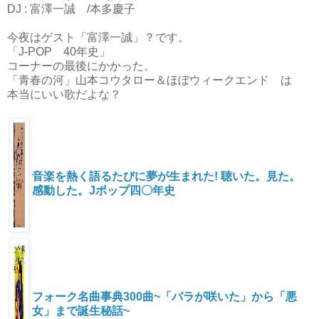
DJ : 富澤一誠 /本多慶子
今夜はゲスト「富澤一誠」？です。
「J-POP 40年史」
コーナーの最後にかかった。
「青春の河」山本コウタロー＆ほぼウィークエンド は
本当にいい歌だよな？
音楽を熱く語るたびに夢が生まれた! 聴いた。見た。
感動した。Jポップ四〇年史
フォーク名曲事典300曲~「バラが咲いた」から「悪
女」まで誕生秘話~