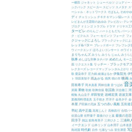
ー横田
ジャネット
シューベルツ
ジュディー
ックバック
スピーカー
スピッツ
スメタナ
ス
ーシャル・ネットワークス
そばもん
そめや
ディ
チェリッシュ
チキチキマシン猛レース
レビまんが主題歌のあゆみ
テレビ占い
テレマ
ブログ
ドミンゴ
トラブル
ドラマ
ドリヤス工
タービレ
のりんご
ハートともだち
バーン
ク・ピクルス
フォー･セインツ
フォーク
フォ
クジャックによろし
ブラックジャックによ
レッド&バター
ブレッドボード
フレフレ少
ウィークエンド
ほろよいコンサート
ホワイ
まりちゃんズ
みうら
みうら じゅん
みうら
執事
めめたん
めしばな刑事タチバナ
モー
リッチー・ブラックモア
面
リクエスト集
レクターズ
レコードマップ
レンタル上がり
伊集院光
伊
歌
愛染恭子
圧力鍋
綾瀬はるか
映画
雨あがる
ト
羽田美智子
雨男
唄の市
音
田有希子
岡本真夜
岡林信康
音つばめ
果物
歌謡曲
河
菜園
歌姫
歌舞伎揚
河合徹三
岸田智史
岩崎宏美
岩波文庫
根勉
丸山圭子
業務用料理道具
玉子焼き
芹洋子
金井夕子
金
本屋
五つの赤い風船
五街道
戸田家の兄妹
早紀
高中正義
高尾じんぐ
高柳昌行
合唱パ
最後の忠臣
佐渡山豊
佐野量子
最後のひと葉
田淳子
三浦和
雑誌
鮫島有美子
三井ひさこ
ィークエンド
山本リンダ
山本潤子
山本達彦
写
時代劇
島靖国
自作
七瀬なつみ
室生犀星