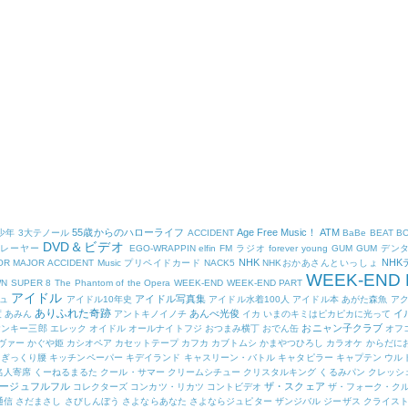
55歳からのハローライフ
Age Free Music！
ATM
少年
3大テノール
ACCIDENT
BaBe
BEAT B
DVD＆ビデオ
プレーヤー
EGO-WRAPPIN
elfin
FM ラジオ
forever young
GUM
GUM デン
NHK
NH
OR
MAJOR ACCIDENT
Music プリペイドカード
NACK5
NHKおかあさんといっしょ
WEEK-END 
WN
SUPER 8
The Phantom of the Opera
WEEK-END
WEEK-END PART
アイドル
アイドル写真集
ュ
アイドル10年史
アイドル水着100人
アイドル本
あがた森魚
ア
ありふれた奇跡
あんべ光俊
イ
度
あみん
アントキノイノチ
イカ
いまのキミはピカピカに光って
おニャン子クラブ
ヤンキー三郎
エレック
オイドル
オールナイトフジ
おつまみ横丁
おでん缶
オフ
ヴァー
かぐや姫
カシオペア
カセットテープ
カフカ
カブトムシ
かまやつひろし
カラオケ
からだに
ぎっくり腰
キッチンペーパー
キデイランド
キャスリーン・バトル
キャタピラー
キャプテン ウル
名人寄席
くーねるまるた
クール・サマー
クリームシチュー
クリスタルキング
くるみパン
クレッシ
ージュフルフル
ザ・スクェア
コレクターズ
コンカツ・リカツ
コントビデオ
ザ・フォーク・ク
通信
さだまさし
さびしんぼう
さよならあなた
さよならジュピター
ザンジバル
ジーザス クライス