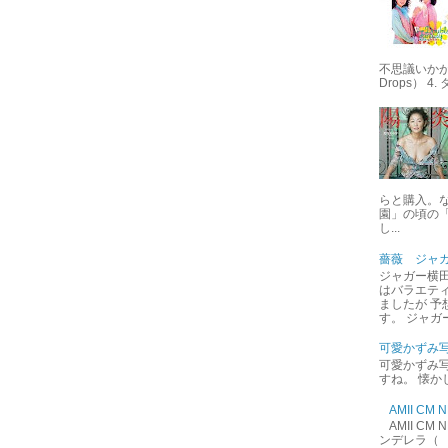
不思議いかが 
Drops） 4
らと購入。
園」の頃の
し...
薔薇 ジャ
ジャガー横田
はバラエテ
ましたが 予
す。 ジャガ
可愛かずみ
可愛かずみ写
すね。 懐か
AMII C
AMII C
ンデレラ（ 