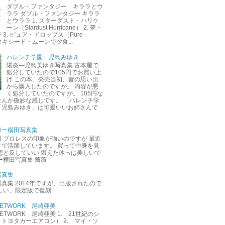
ダブル・ファンタジー キララとウ
ララ ダブル・ファンタジー キララ
とウララ 1. スターダスト・ハリケ
ーン（Stardust Hurricane） 2. 夢・
3. ピュア・ドロップス（Pure
. タキシード・ムーンで夕食...
ハレンチ学園 児島みゆき
陽炎―児島美ゆき写真集 古本屋で
処分していたので105円でお買い上
げ この本、発売当初、昔の思い出
から購入したのですが。 内容が悪
く処分していたのですが。 105円な
なんか微妙な感じです。 「ハレンチ学
「児島みゆき」は可愛いいお姉さんで
ガー横田写真集
 プロレスの印象が強いのですが 最近
ィで活躍しています。 買って中身を見
想と反していい 鍛えた体っは美しいで
ー横田写真集 薔薇
写真集
真集 2014年ですが、出版されたので
しい、限定版で復刻
M NETWORK 尾崎亜美
M NETWORK 尾崎亜美 1. 21世紀のシ
トヨタカーエアコン） 2. マイ・ソ