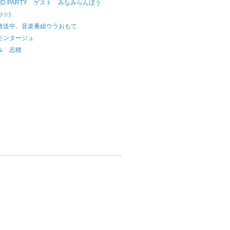
END PARTY ゲスト みなみらんぼう
o☆)
放送中、音楽番組ウラおもて
モンタージュ
ル 志穂