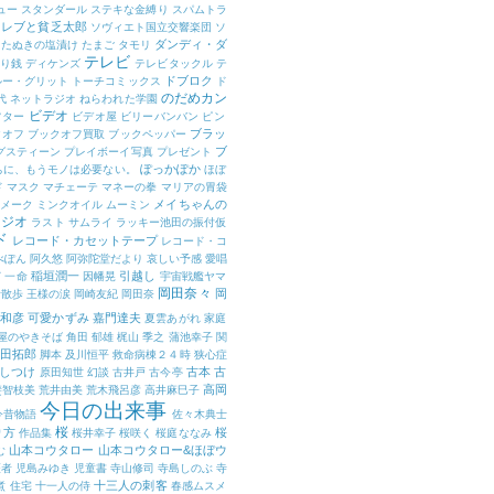
ュー
スタンダール
ステキな金縛り
スパムトラ
セレブと貧乏太郎
ソヴィエト国立交響楽団
ソ
ダンディ・ダ
たぬきの塩漬け
たまご
タモリ
テレビ
り銭
ディケンズ
テレビタックル
テ
ドブロク
ルー・グリット
トーチコミックス
ド
のだめカン
代
ネットラジオ
ねらわれた学園
ビデオ
フター
ビデオ屋
ビリーバンバン
ピン
ブラッ
クオフ
ブックオフ買取
ブックペッパー
ブ
グスティーン
プレイボーイ写真
プレゼント
ぽっかぽか
ちに、もうモノは必要ない。
ほぼ
ド
マスク
マチェーテ
マネーの拳
マリアの胃袋
メイちゃんの
メーク
ミンクオイル
ムーミン
ラジオ
ラスト サムライ
ラッキー池田の振付仮
ド
レコード・カセットテープ
レコード・コ
べぽん
阿久悠
阿弥陀堂だより
哀しい予感
愛唱
稲垣潤一
引越し
窈
一命
因幡晃
宇宙戦艦ヤマ
岡田奈々
岡
昔散歩
王様の涙
岡崎友紀
岡田奈
和彦
可愛かずみ
嘉門達夫
夏雲あがれ
家庭
屋のやきそば
角田 郁雄
梶山 季之
蒲池幸子
関
田拓郎
脚本
及川恒平
救命病棟２４時
狭心症
しつけ
古本
古
原田知世
幻談
古井戸
古今亭
高岡
斐智枝美
荒井由美
荒木飛呂彦
高井麻巳子
今日の出来事
今昔物語
佐々木典士
桜
り方
桜
作品集
桜井幸子
桜咲く
桜庭ななみ
山本コウタロー
山本コウタロー&ほぼウ
む
医者
児島みゆき
児童書
寺山修司
寺島しのぶ
寺
十三人の刺客
煮
住宅
十一人の侍
春感ムスメ