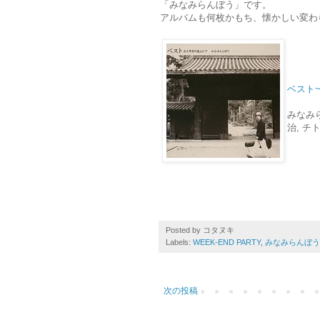
「みなみらんぼう」です。
アルバムも何枚かもち、懐かしい変わ
ベスト
みなみら
治, チ
Posted by
コタヌキ
Labels:
WEEK-END PARTY
,
みなみらんぼう
次の投稿