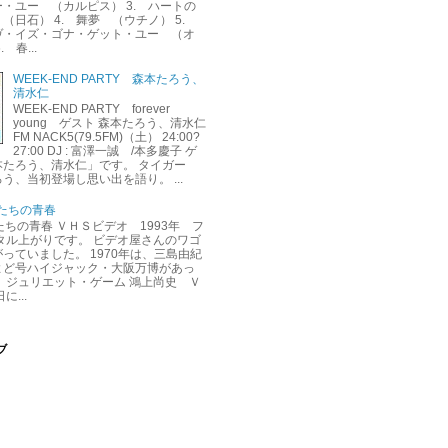
・ユー （カルピス） 3. ハートの
（日石） 4. 舞夢 （ウチノ） 5.
ヴ・イズ・ゴナ・ゲット・ユー （オ
 春...
WEEK-END PARTY 森本たろう、
清水仁
WEEK-END PARTY forever
young ゲスト 森本たろう、清水仁
FM NACK5(79.5FM)（土） 24:00?
27:00 DJ : 富澤一誠 /本多慶子 ゲ
本たろう、清水仁」です。 タイガー
う、当初登場し思い出を語り。 ...
くたちの青春
くたちの青春 ＶＨＳビデオ 1993年 フ
タル上がりです。 ビデオ屋さんのワゴ
っていました。 1970年は、三島由紀
よど号ハイジャック・大阪万博があっ
 ジュリエット・ゲーム 鴻上尚史 Ｖ
に...
ブ