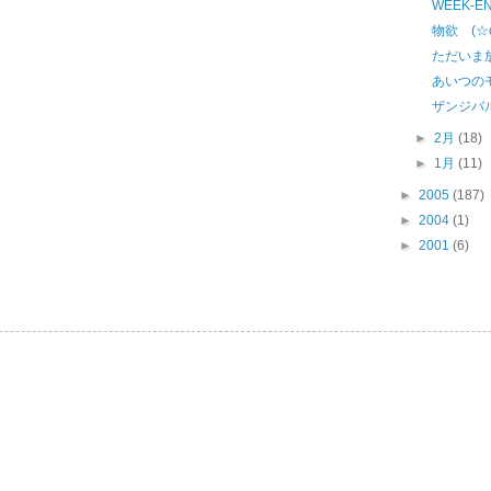
WEEK-
物欲 (☆
ただいま
あいつの
ザンジバ
►
2月
(18)
►
1月
(11)
►
2005
(187)
►
2004
(1)
►
2001
(6)