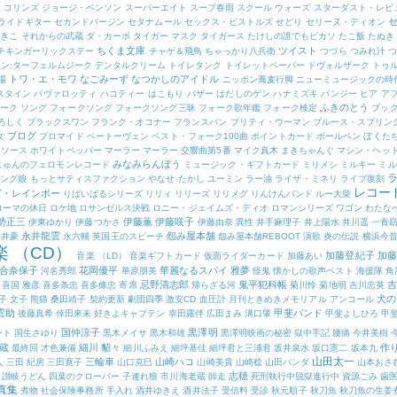
・コリンズ
ジョージ・ベンソン
スーパーエイト
スープ春雨
スクール ウォーズ
スターダスト・レビ
ライドギター
セカンドバージン
セタナムール
セックス・ピストルズ
せどり
セリーヌ・ディオン
ゆきこ
それからの武蔵
ダ・カーポ
タイガー マスク
タイガース
たけしの誰でもピカソ
たこ飯
たぬき
ちくま文庫
ツイスト
チキンガーリックステー
チャゲ＆飛鳥
ちゃっかり八兵衛
つづら
つみれ汁
つ
ン:ターフェルムジーク
デンタルクリーム
トイレタンク
トイレットペーパー
ドヴォルザーク
トゥ
トワ・エ・モワ
なごみーず
なつかしのアイドル
場
ニッポン蕎麦行脚
ニューミュージックの時
スタイン
パヴァロッティ
ハコティー
はこもり
バザー
はだしのゲン
ハナミズキ
パンジー
ヒア ア
ふきのとう
ーク ソング
フォークソング
フォークソング三昧
フォーク歌年鑑
フォーク検定
ブッ
ろしく
ブラックスワン
フランク・オコナー
フランスパン
プリティ・ウーマン
ブルース・スプリン
ブログ
女
プロマイド
ベートーヴェン
ベスト・フォーク100曲
ポイントカード
ボールペン
ぼくた
トソース
ホワイトペッパー
マーラー
マーラー 交響曲第5番
マイク真木
まきちゃんぐ
マシン・ヘッ
みなみらんぼう
じゅんのフェロモンレコード
ミュージック・ギフトカード
ミリメシ
ミルキー
ミル
ニング娘
もっとサティスファクション
やなせ たかし
ユーミン
ラー油
ライザ・ミネリ
ライブ復刻
レコー
ズ・レインボー
りばいばるシリーズ
リリィ
リリーズ
リリメグ
りんけんバンド
ルー大柴
ローマの休日
ロケ地
ロサンゼルス決戦
ロニー・ジェイムズ・ディオ
ロマンシリーズ
ワゴン
わたな
勢正三
伊藤薫
伊藤咲子
伊東ゆかり
伊藤つかさ
伊藤由奈
異性
井手麻理子
井上陽水
井川遥
一青
永井龍雲
怨み屋本舗
永井豪
永六輔
英国王のスピーチ
怨み屋本舗REBOOT
演歌
炎の伝説
横浜今
楽 （CD）
加藤登紀子
加藤
音楽 （LD）
音楽ギフトカード
仮面ライダーカード
加藤あい
合奈保子
花岡優平
華麗なるスパイ
雅夢
河名秀郎
華原朋美
怪鬼
懐かしの歌声ベスト
海援隊
角
忌野清志郎
鬼平犯科帳
吉
喜国 雅彦
喜多条忠
喜多條忠
寄席
帰らざる河
菊川怜
菊地明
吉川忠英
犬の
子 文子
熊猫
桑田靖子
契約更新
劇団四季
激安CD
血圧計
月刊ときめきメモリアル アンコール
雲助
甲斐バンド
後藤真希
倖田來未
好きよキャプテン
幸田露伴
広田まみ
溝口肇
甲斐よしひろ
甲
国仲涼子
黒澤明
ート
国生さゆり
黒木メイサ
黒木和雄
黒澤明映画の秘密
獄中手記
腰痛
今井美樹
蔵
細川 貂々
作
最終回
才色兼備
細川ふみえ
細坪基佳
細坪君と三浦君
坂井泉水
坂口憲二
坂本九
山田太一
人
三輪車
山崎ハコ
三田 紀房
三田寛子
山口克巳
山崎美貴
山崎稔
山田パンダ
山本おさ
志穂
讃岐うどん
四葉のクローバー
子連れ狼
市川海老蔵
師走
死刑執行中脱獄進行中
資源ごみ
歯
真集
煮物
社会保険事務所
手入れ
酒井ゆきえ
酒井法子
受信料
受診
秋元順子
秋刀魚
秋刀魚の生姜