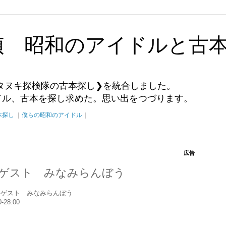
偵 昭和のアイドルと古
タヌキ探検隊の古本探し❯を統合しました。
イドル、古本を探し求めた。思い出をつづります。
本探し
｜
僕らの昭和のアイドル
｜
広告
TY ゲスト みなみらんぼう
oung~ ゲスト みなみらんぼう
-28:00