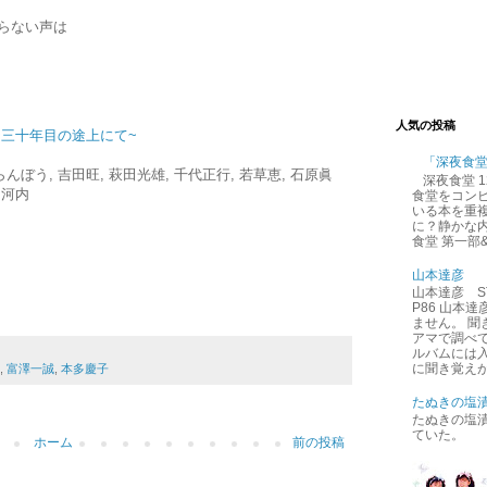
らない声は
人気の投稿
~三十年目の途上にて~
「深夜食
んぼう, 吉田旺, 萩田光雄, 千代正行, 若草恵, 石原眞
深夜食堂 
ト河内
食堂をコン
いる本を重
に？静かな内
食堂 第一部
山本達彦
山本達彦 ST
P86 山本
ません。 
アマで調べ
ルバムには
に聞き覚えが
,
富澤一誠
,
本多慶子
たぬきの塩
たぬきの塩
ていた。
ホーム
前の投稿