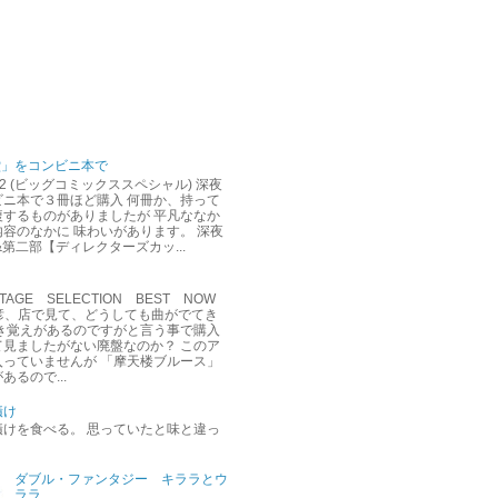
堂」をコンビニ本で
12 (ビッグコミックススペシャル) 深夜
ビニ本で３冊ほど購入 何冊か、持って
複するものがありましたが 平凡ななか
容のなかに 味わいがあります。 深夜
&第二部【ディレクターズカッ...
AGE SELECTION BEST NOW
達彦、店で見て、どうしても曲がでてき
聞き覚えがあるのですがと言う事で購入
て見ましたがない廃盤なのか？ このア
入っていませんが 「摩天楼ブルース」
あるので...
漬け
漬けを食べる。 思っていたと味と違っ
ダブル・ファンタジー キララとウ
ララ