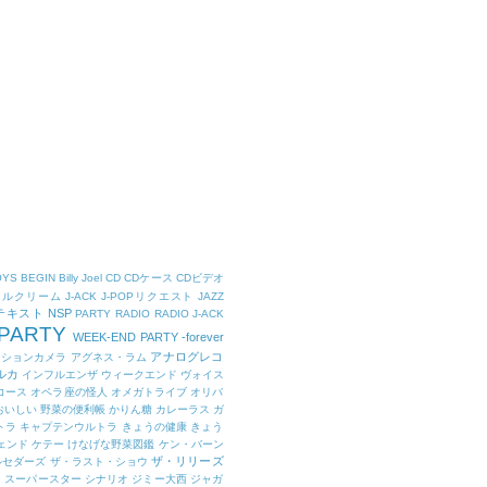
OYS
BEGIN
Billy Joel
CD
CDケース
CDビデオ
タルクリーム
J-ACK
J-POPリクエスト
JAZZ
Kテキスト
NSP
PARTY
RADIO
RADIO J-ACK
PARTY
WEEK-END PARTY -forever
アナログレコ
クションカメラ
アグネス・ラム
ルカ
インフルエンザ
ウィークエンド
ヴォイス
コース
オペラ座の怪人
オメガトライブ
オリバ
おいしい 野菜の便利帳
かりん糖
カレーラス
ガ
トラ
キャプテンウルトラ
きょうの健康
きょう
ェンド
ケテー
けなげな野菜図鑑
ケン・バーン
ザ・リリーズ
ルセダーズ
ザ・ラスト・ショウ
ト スーパースター
シナリオ
ジミー大西
ジャガ