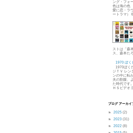
ング・フォー
色は海の色 
愛に恋・ラ
ートラマ） 6.
ストは「森
ス、森本たろ
1970 ぼ
1970ぼ
ジＴＶ レン
ンの中に転が
夫の割腹、
た時代です。
ＨＳビデオ 日
ブログ アーカイ
►
2025
(2)
►
2023
(31)
►
2022
(8)
►
2015
(5)